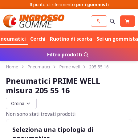
Il punto di riferimento
per i gommisti
Pneumatici
Cerchi
Ruotino di scorta
Sei un gommista
Filtro prodotti
Home
Pneumatici
Prime well
205 55 16
Pneumatici PRIME WELL
misura 205 55 16
Non sono stati trovati prodotti
Seleziona una tipologia di