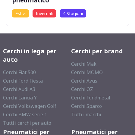
pneumatico
Estivi
Invernali
4 Stagioni
Cerchi in lega per
Cerchi per brand
auto
Cerchi Mak
Cerchi Fiat 500
Cerchi MOMO
Cerchi Ford Fiesta
Cerchi Avus
Cerchi Audi A3
Cerchi OZ
Cerchi Lancia Y
Cerchi Fondmetal
Cerchi Volkswagen Golf
Cerchi Sparco
Cerchi BMW serie 1
Tutti i marchi
Tutti i cerchi per auto
Pneumatici per
Pneumatici per