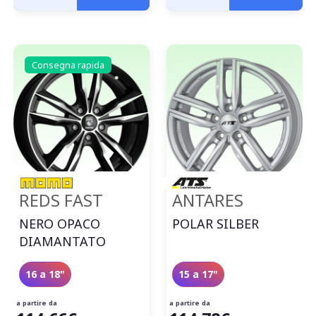
Consegna rapida
REDS FAST
ANTARES
NERO OPACO
POLAR SILBER
DIAMANTATO
16 a 18"
15 a 17"
a partire da
a partire da