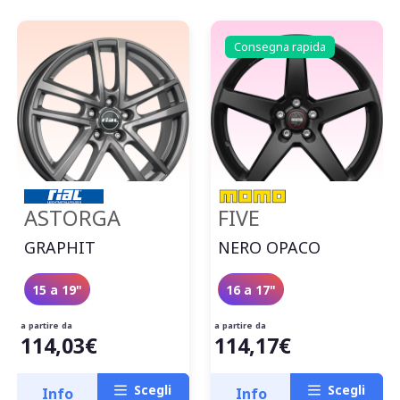
Consegna rapida
ASTORGA
FIVE
GRAPHIT
NERO OPACO
15 a 19"
16 a 17"
a partire da
a partire da
114,03€
114,17€
Scegli
Scegli
Info
Info