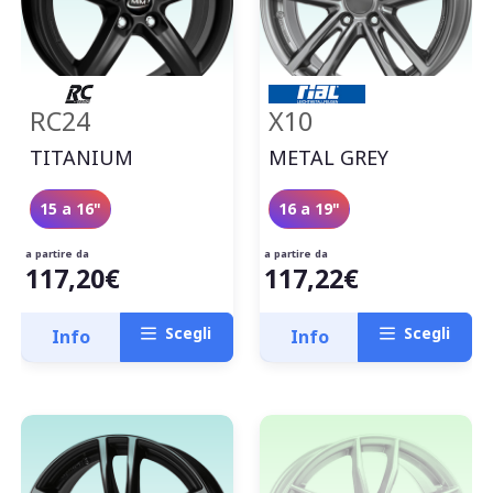
RC24
X10
TITANIUM
METAL GREY
15 a 16"
16 a 19"
a partire da
a partire da
117,20€
117,22€
Scegli
Scegli
Info
Info