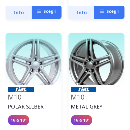
Scegli
Scegli
Info
Info
M10
M10
POLAR SILBER
METAL GREY
16 a 18"
16 a 18"