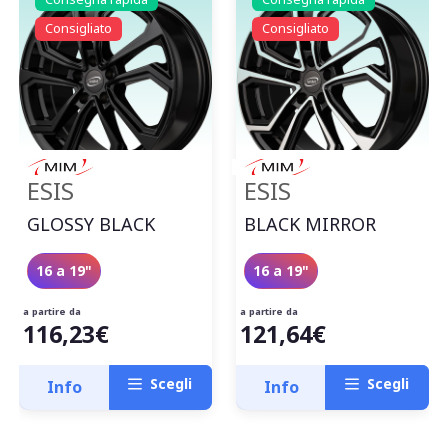
Consigliato
Consigliato
ESIS
ESIS
GLOSSY BLACK
BLACK MIRROR
16 a 19"
16 a 19"
a partire da
a partire da
116,23€
121,64€
Scegli
Scegli
Info
Info