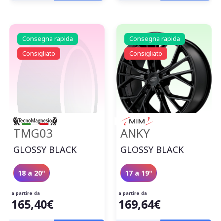
Consegna rapida
Consegna rapida
Consigliato
Consigliato
TMG03
ANKY
GLOSSY BLACK
GLOSSY BLACK
18 a 20"
17 a 19"
a partire da
a partire da
165,40€
169,64€