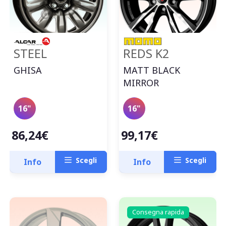
STEEL
REDS K2
GHISA
MATT BLACK
MIRROR
16"
16"
86,24€
99,17€
Scegli
Scegli
Info
Info
Consegna rapida