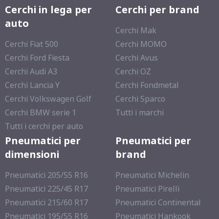
Cerchi in lega per
Cerchi per brand
auto
Cerchi Mak
Cerchi Fiat 500
Cerchi MOMO
Cerchi Ford Fiesta
Cerchi Avus
Cerchi Audi A3
Cerchi OZ
Cerchi Lancia Y
Cerchi Fondmetal
Cerchi Volkswagen Golf
Cerchi Sparco
Cerchi BMW serie 1
Tutti i marchi
Tutti i cerchi per auto
Pneumatici per
Pneumatici per
dimensioni
brand
Pneumatici 205/55 R16
Pneumatici Michelin
Pneumatici 225/45 R17
Pneumatici Pirelli
Pneumatici 215/60 R17
Pneumatici Continental
Pneumatici 195/55 R16
Pneumatici Hankook