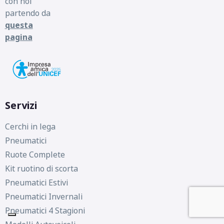
con noi
partendo da
questa
pagina
Servizi
Cerchi in lega
Pneumatici
Ruote Complete
Kit ruotino di scorta
Pneumatici Estivi
Pneumatici Invernali
Pneumatici 4 Stagioni