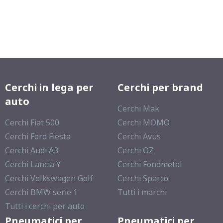
Cerchi in lega per
Cerchi per brand
auto
Cerchi Mak
Cerchi Fiat 500
Cerchi MOMO
Cerchi Ford Fiesta
Cerchi Avus
Cerchi Audi A3
Cerchi OZ
Cerchi Lancia Y
Cerchi Fondmetal
Cerchi Volkswagen Golf
Cerchi Sparco
Cerchi BMW serie 1
Tutti i marchi
Tutti i cerchi per auto
Pneumatici per
Pneumatici per