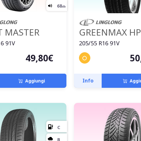
T MASTER
GREENMAX HP
16 91V
205/55 R16 91V
49,80€
50
C
Info
Aggiungi
Aggi
B
71
db