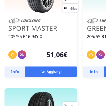
SPORT MASTER
GREE
205/55 R16 94Y XL
205/55 R
51,06€
XL
XL
Info
Info
Aggiungi