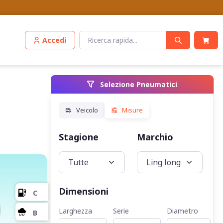
Accedi
Selezione Pneumatici
Stagione
Marchio
Veic
Dimensioni
Larghezza
Serie
Diametro