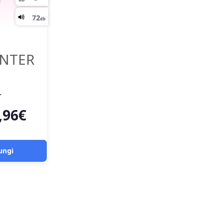
NTER
L
,96€
ungi