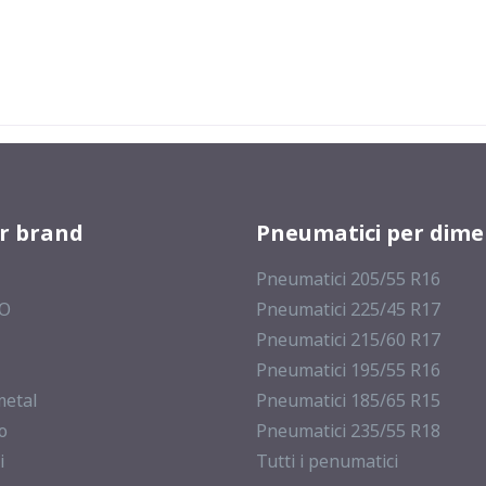
er brand
Pneumatici per dime
Pneumatici 205/55 R16
MO
Pneumatici 225/45 R17
Pneumatici 215/60 R17
Pneumatici 195/55 R16
metal
Pneumatici 185/65 R15
o
Pneumatici 235/55 R18
i
Tutti i penumatici