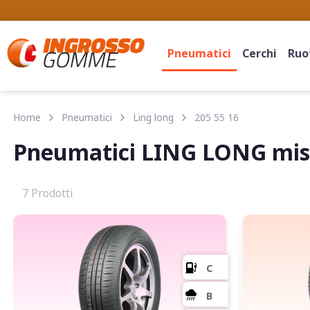
Pneumatici
Cerchi
Ruot
Home
Pneumatici
Ling long
205 55 16
Pneumatici LING LONG misu
7 Prodotti