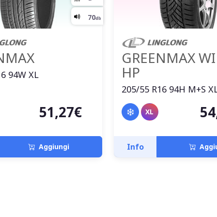
NMAX
GREENMAX WI
HP
16 94W XL
205/55 R16 94H M+S X
51,27€
54
XL
Info
Aggiungi
Aggi