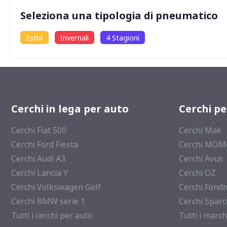
Seleziona una tipologia di pneumatico
Estivi
Invernali
4 Stagioni
Cerchi in lega per auto
Cerchi p
Cerchi Fiat 500
Cerchi Mak
Cerchi Ford Fiesta
Cerchi MO
Cerchi Audi A3
Cerchi Avus
Cerchi Lancia Y
Cerchi OZ
Cerchi Volkswagen Golf
Cerchi Fond
Cerchi BMW serie 1
Cerchi Sparc
Tutti i cerchi per auto
Tutti i march