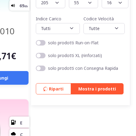
Indice Carico
Codice Velocità
010
solo prodotti Run-on-Flat
,71€
solo prodotti XL (rinforzati)
C
solo prodotti con Consegna Rapida
ungi
A
Riparti
Mostra i prodotti
68
db