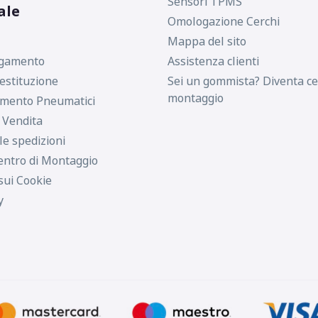
Sensori TPMS
ale
Omologazione Cerchi
Mappa del sito
agamento
Assistenza clienti
estituzione
Sei un gommista? Diventa ce
montaggio
imento Pneumatici
i Vendita
le spedizioni
entro di Montaggio
sui Cookie
y