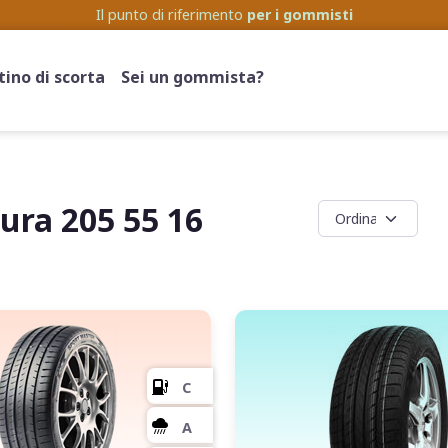
Competenza e prezzo per i tuoi
Cerchi
e i tuoi
Pneumatici
ino di scorta
Sei un gommista?
ra 205 55 16