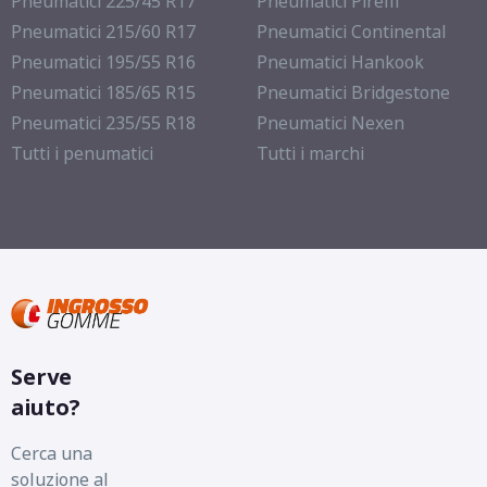
Pneumatici 225/45 R17
Pneumatici Pirelli
Pneumatici 215/60 R17
Pneumatici Continental
Pneumatici 195/55 R16
Pneumatici Hankook
Pneumatici 185/65 R15
Pneumatici Bridgestone
Pneumatici 235/55 R18
Pneumatici Nexen
Tutti i penumatici
Tutti i marchi
Serve
aiuto?
Cerca una
soluzione al