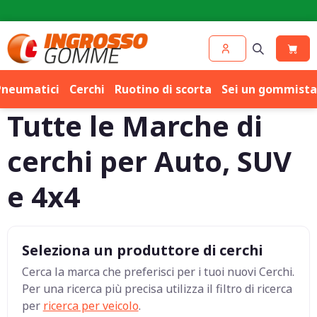
Competenza e prezzo per
Cerchi
e
Pneumatici
Pneumatici
Cerchi
Ruotino di scorta
Sei un gommista
Tutte le Marche di
cerchi per Auto, SUV
e 4x4
Seleziona un produttore di cerchi
Cerca la marca che preferisci per i tuoi nuovi Cerchi.
Per una ricerca più precisa utilizza il filtro di ricerca
per
ricerca per veicolo
.