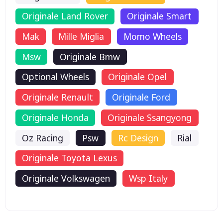
Originale Land Rover
Originale Smart
Mak
Mille Miglia
Momo Wheels
Msw
Originale Bmw
Optional Wheels
Originale Opel
Originale Renault
Originale Ford
Originale Honda
Originale Ssangyong
Oz Racing
Psw
Rc Design
Rial
Originale Toyota Lexus
Originale Volkswagen
Wsp Italy