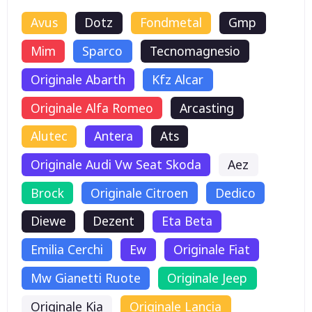
Avus
Dotz
Fondmetal
Gmp
Mim
Sparco
Tecnomagnesio
Originale Abarth
Kfz Alcar
Originale Alfa Romeo
Arcasting
Alutec
Antera
Ats
Originale Audi Vw Seat Skoda
Aez
Brock
Originale Citroen
Dedico
Diewe
Dezent
Eta Beta
Emilia Cerchi
Ew
Originale Fiat
Mw Gianetti Ruote
Originale Jeep
Originale Kia
Originale Lancia