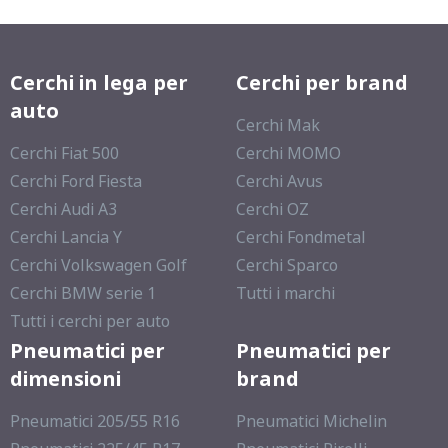
Cerchi in lega per
Cerchi per brand
auto
Cerchi Mak
Cerchi Fiat 500
Cerchi MOMO
Cerchi Ford Fiesta
Cerchi Avus
Cerchi Audi A3
Cerchi OZ
Cerchi Lancia Y
Cerchi Fondmetal
Cerchi Volkswagen Golf
Cerchi Sparco
Cerchi BMW serie 1
Tutti i marchi
Tutti i cerchi per auto
Pneumatici per
Pneumatici per
dimensioni
brand
Pneumatici 205/55 R16
Pneumatici Michelin