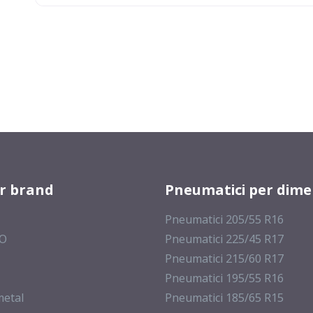
225/50 R17 98Y FR XL
205/50 R17 93Y FR XL
215/55 R17 98Y FR XL
er brand
Pneumatici per dime
Pneumatici 205/55 R16
225/45 R17 94Y FP XL
MO
Pneumatici 225/45 R17
Pneumatici 215/60 R17
Pneumatici 195/55 R16
225/45 R17 91Y FP
metal
Pneumatici 185/65 R15