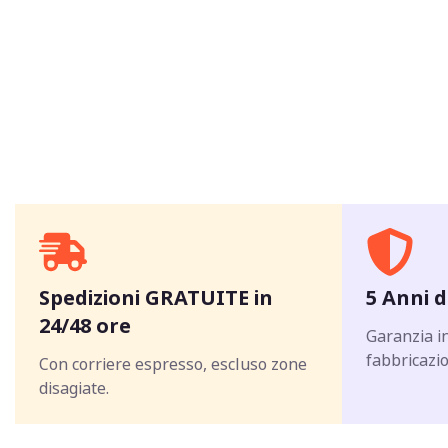
Spedizioni GRATUITE in
5 Anni d
24/48 ore
Garanzia in
fabbricazio
Con corriere espresso, escluso zone
disagiate.