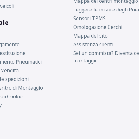
Mappa dei centri montaggio
veicoli
Leggere le misure degli Pne
Sensori TPMS
ale
225/50 R17 98Y FP XL
Omologazione Cerchi
Mappa del sito
agamento
Assistenza clienti
estituzione
Sei un gommista? Diventa ce
205/40 R17 84Y FP XL
montaggio
imento Pneumatici
i Vendita
le spedizioni
215/55 R17 98Y FP XL
entro di Montaggio
sui Cookie
y
215/40 R17 87Y MFS XL