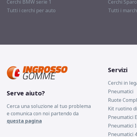
Cerchi BMW serie 1
Cerchi Sparc
Tutti i cerchi per auto
Tutti i march
Servizi
Cerchi in leg
Pneumatici
Serve aiuto?
Ruote Compl
Cerca una soluzione al tuo problema
Kit ruotino d
e comunica con noi partendo da
Pneumatici E
questa pagina
Pneumatici I
Pneumatici 4