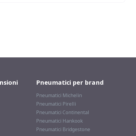
nsioni
Pneumatici per brand
Pneumatici Michelin
Pneumatici Pirelli
Pneumatici Continental
Pneumatici Hankook
Pneumatici Bridgestone