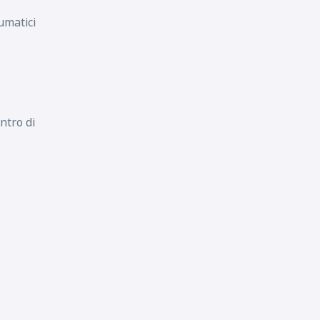
umatici
C
B
70
db
ntro di
C
A
71
db
C
A
71
db