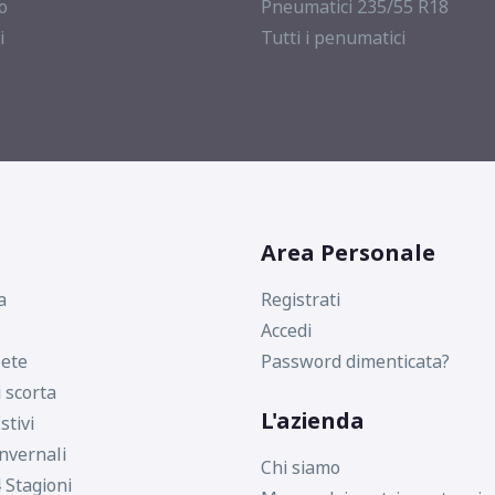
o
Pneumatici 235/55 R18
i
Tutti i penumatici
245/40 R17 95Y FR XL
215/40 R17 87Y FR XL
Area Personale
235/55 R17 103Y FR XL
a
Registrati
Accedi
ete
Password dimenticata?
215/55 R17 98Y FR XL
i scorta
L'azienda
stivi
nvernali
Chi siamo
205/45 R17 88Y FP XL
 Stagioni