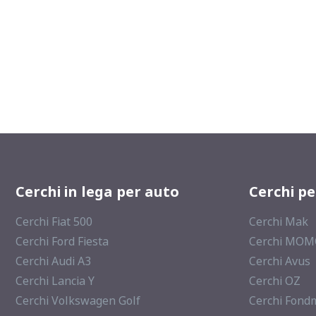
Cerchi in lega per auto
Cerchi p
Cerchi Fiat 500
Cerchi Mak
Cerchi Ford Fiesta
Cerchi MO
Cerchi Audi A3
Cerchi Avus
Cerchi Lancia Y
Cerchi OZ
Cerchi Volkswagen Golf
Cerchi Fond