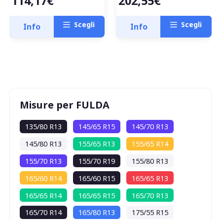
114,17€
202,55€
Scegli
Scegli
Info
Info
Misure per FULDA
135/80 R13
145/65 R15
145/70 R13
145/80 R13
155/65 R13
155/65 R14
155/70 R13
155/70 R19
155/80 R13
165/60 R14
165/60 R15
165/65 R13
165/65 R14
165/65 R15
165/70 R13
165/70 R14
165/80 R13
175/55 R15