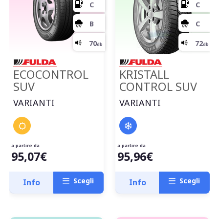
C
ECOCONTROL
KRISTALL
SUV
CONTROL SUV
A
VARIANTI
VARIANTI
71
db
a partire da
a partire da
95,07€
95,96€
Scegli
Scegli
Info
Info