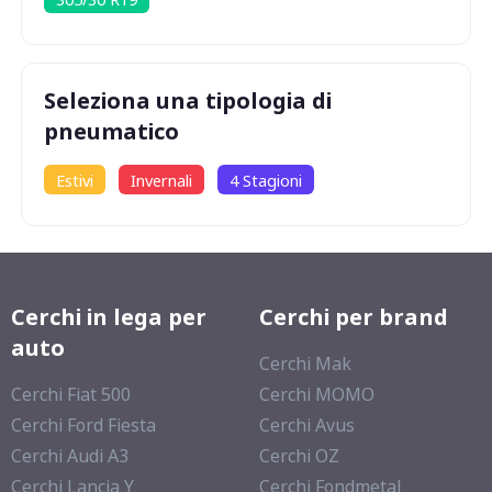
C
Seleziona una tipologia di
71
db
pneumatico
Estivi
Invernali
4 Stagioni
Cerchi in lega per
Cerchi per brand
auto
Cerchi Mak
Cerchi Fiat 500
Cerchi MOMO
Cerchi Ford Fiesta
Cerchi Avus
Cerchi Audi A3
Cerchi OZ
Cerchi Lancia Y
Cerchi Fondmetal