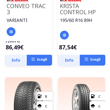
CONVEO TRAC
KRISTA
3
CONTROL HP
VARIANTI
195/60 R16 89H
a partire da
D
86,49€
87,54€
Scegli
Scegli
Info
Info
B
71
db