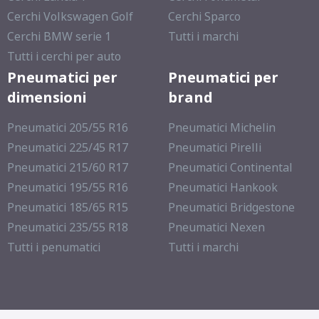
Cerchi Volkswagen Golf
Cerchi Sparco
Cerchi BMW serie 1
Tutti i marchi
Tutti i cerchi per auto
Pneumatici per
Pneumatici per
dimensioni
brand
Pneumatici 205/55 R16
Pneumatici Michelin
Pneumatici 225/45 R17
Pneumatici Pirelli
Pneumatici 215/60 R17
Pneumatici Continental
Pneumatici 195/55 R16
Pneumatici Hankook
Pneumatici 185/65 R15
Pneumatici Bridgestone
Pneumatici 235/55 R18
Pneumatici Nexen
Tutti i penumatici
Tutti i marchi
B
C