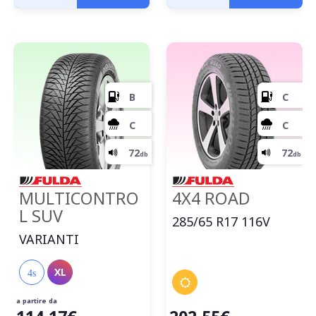
D
C
72
db
MULTICONTRO
4X4 ROAD
L SUV
285/65 R17 116V
VARIANTI
XL
4s
a partire da