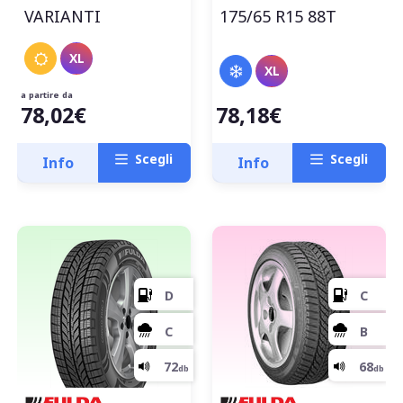
VARIANTI
175/65 R15 88T
XL
XL
a partire da
78,02€
78,18€
Scegli
Scegli
Info
Info