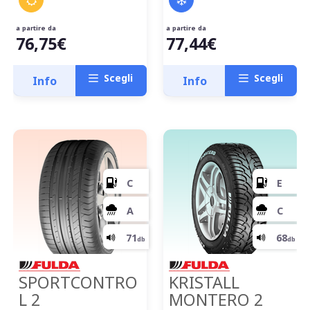
a partire da
a partire da
76,75€
77,44€
Scegli
Scegli
Info
Info
D
B
69
db
SPORTCONTRO
KRISTALL
L 2
MONTERO 2