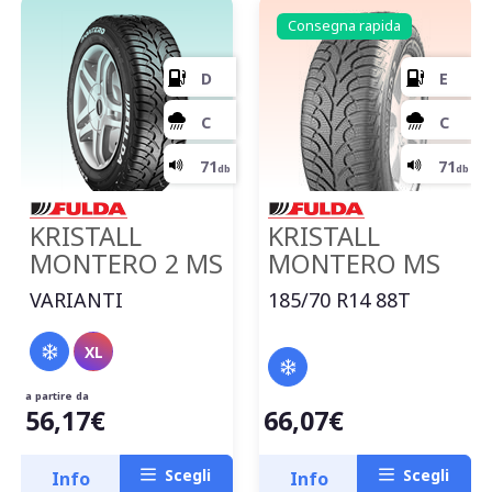
Consegna rapida
KRISTALL
KRISTALL
MONTERO 2 MS
MONTERO MS
VARIANTI
185/70 R14 88T
XL
a partire da
56,17€
66,07€
Scegli
Scegli
Info
Info