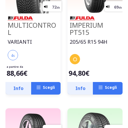
MULTICONTRO
IMPERIUM
L
PT515
VARIANTI
205/65 R15 94H
4s
a partire da
88,66€
94,80€
Scegli
Scegli
Info
Info