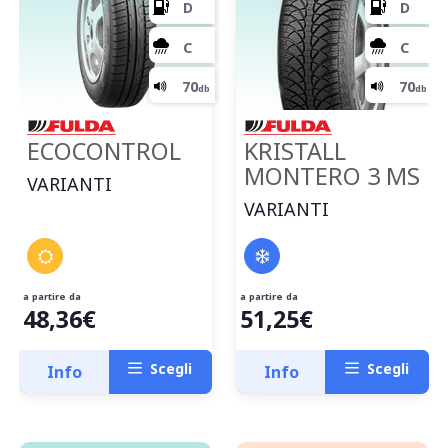
ECOCONTROL
KRISTALL
MONTERO 3 MS
VARIANTI
VARIANTI
a partire da
a partire da
D
48,36€
51,25€
Scegli
Scegli
Info
Info
C
70
db