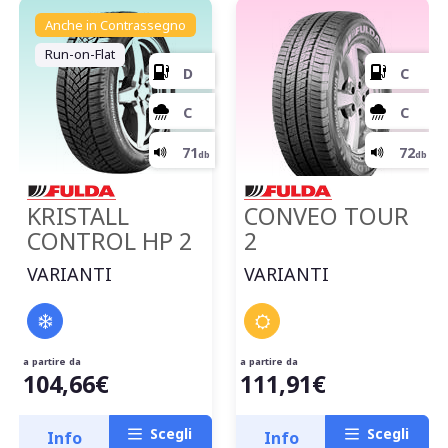
Anche in Contrassegno
Run-on-Flat
KRISTALL
CONVEO TOUR
CONTROL HP 2
2
VARIANTI
VARIANTI
a partire da
a partire da
104,66€
111,91€
Scegli
Scegli
Info
Info