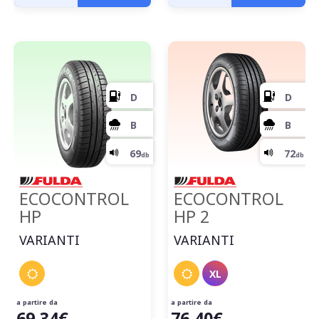
D
ECOCONTROL
ECOCONTROL
HP
HP 2
C
VARIANTI
VARIANTI
XL
71
db
a partire da
a partire da
69,34€
76,40€