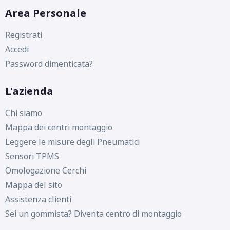
Area Personale
C
C
72
db
Registrati
Accedi
Password dimenticata?
L'azienda
C
C
72
db
Chi siamo
Mappa dei centri montaggio
Leggere le misure degli Pneumatici
Sensori TPMS
Omologazione Cerchi
D
C
72
db
Mappa del sito
Assistenza clienti
Sei un gommista? Diventa centro di montaggio