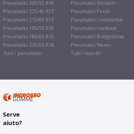
Pneumatici 205/55 R16
Pneumatici Michelin
Pneumatici 225/45 R17
Pneumatici Pirelli
Pneumatici 215/60 R17
Pneumatici Continental
Pneumatici 195/55 R16
Pneumatici Hankook
Pneumatici 185/65 R15
Pneumatici Bridgestone
Pneumatici 235/55 R18
Pneumatici Nexen
Tutti i penumatici
Tutti i marchi
Serve
aiuto?