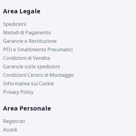
Area Legale
Spedizioni
Metodi di Pagamento
Garanzie e Restituzione
PFU e Smaltimento Pneumatici
Condizioni di Vendita
C
C
72
Garanzie sulle spedizioni
db
Condizioni Centro di Montaggio
Informativa sui Cookie
Privacy Policy
Area Personale
C
C
72
db
Registrati
Accedi