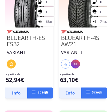
BLUEARTH-ES
BLUEARTH-4S
ES32
AW21
VARIANTI
VARIANTI
XL
4s
a partire da
a partire da
C
52,94€
63,10€
Scegli
Scegli
Info
Info
C
68
db