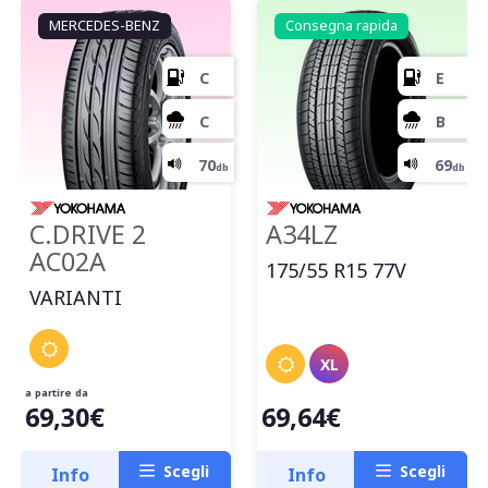
MERCEDES-BENZ
Consegna rapida
C.DRIVE 2
A34LZ
AC02A
175/55 R15 77V
VARIANTI
XL
a partire da
69,30€
69,64€
Scegli
Scegli
Info
Info