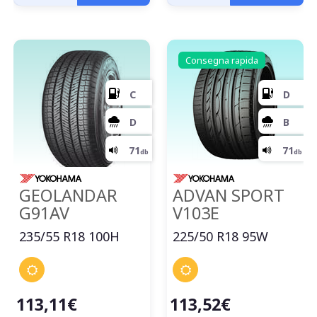
Consegna rapida
GEOLANDAR
ADVAN SPORT
G91AV
V103E
235/55 R18 100H
225/50 R18 95W
113,11€
113,52€