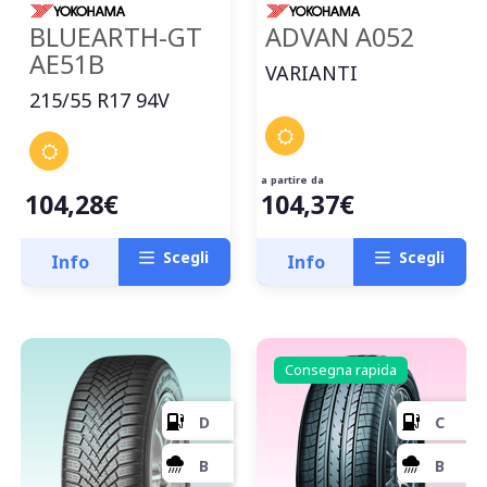
71
db
BLUEARTH-GT
ADVAN A052
AE51B
VARIANTI
215/55 R17 94V
a partire da
104,28€
104,37€
Scegli
Scegli
Info
Info
Consegna rapida