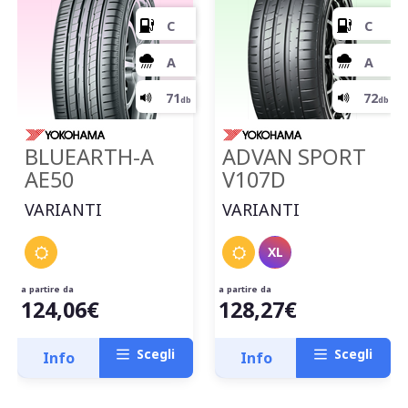
C
67
db
BLUEARTH-A
ADVAN SPORT
AE50
V107D
VARIANTI
VARIANTI
XL
a partire da
a partire da
124,06€
128,27€
Scegli
Scegli
Info
Info