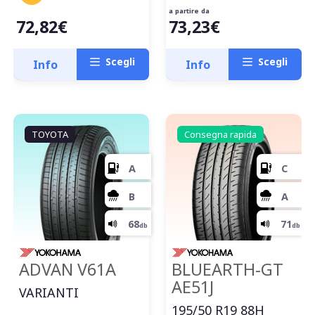
a partire da
72,82€
73,23€
Scegli
Scegli
Info
Info
TOYOTA
Consegna rapida
E
E
71
db
ADVAN V61A
BLUEARTH-GT
AE51J
VARIANTI
195/50 R19 88H