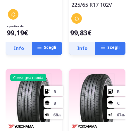
B
225/65 R17 102V
70
db
a partire da
99,19€
99,83€
Scegli
Scegli
Info
Info
Consegna rapida