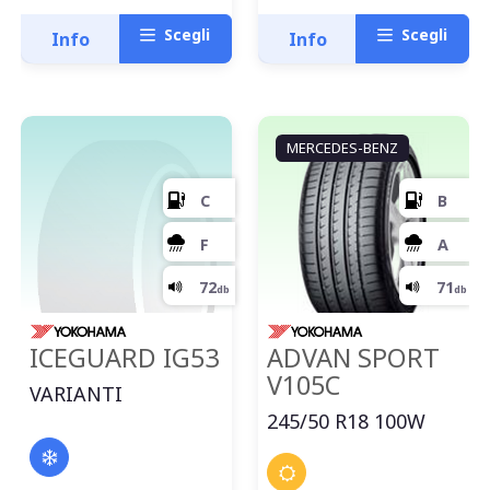
Scegli
Scegli
Info
Info
MERCEDES-BENZ
E
C
72
db
ICEGUARD IG53
ADVAN SPORT
V105C
VARIANTI
245/50 R18 100W