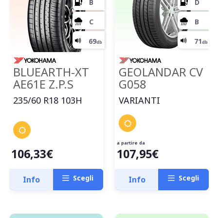
BLUEARTH-XT
GEOLANDAR CV
AE61E Z.P.S
G058
235/60 R18 103H
VARIANTI
a partire da
106,33€
107,95€
Scegli
Scegli
Info
Info