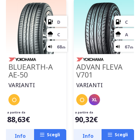
F
C
70
db
BLUEARTH-A
ADVAN FLEVA
AE-50
V701
VARIANTI
VARIANTI
XL
a partire da
a partire da
88,63€
90,32€
Scegli
Scegli
Info
Info