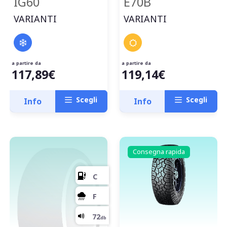
IG60
E70B
VARIANTI
VARIANTI
a partire da
a partire da
117,89€
119,14€
Scegli
Scegli
Info
Info
Consegna rapida