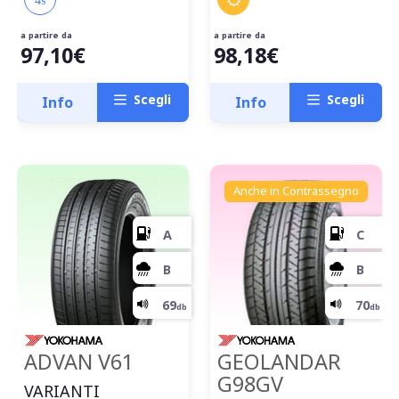
a partire da
a partire da
97,10€
98,18€
Scegli
Scegli
Info
Info
Anche in Contrassegno
C
ADVAN V61
GEOLANDAR
G98GV
VARIANTI