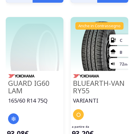
Anche in Contrassegno
GUARD IG60
BLUEARTH-VAN
LAM
RY55
165/60 R14 75Q
VARIANTI
E
a partire da
93,08€
93,20€