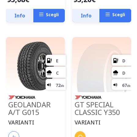
F
Scegli
Scegli
Info
Info
71
db
GEOLANDAR
GT SPECIAL
A/T G015
CLASSIC Y350
VARIANTI
VARIANTI
4s