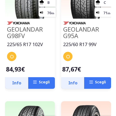
A
GEOLANDAR
GEOLANDAR
G98FV
G95A
B
225/65 R17 102V
225/60 R17 99V
68
db
84,93€
87,67€
Scegli
Scegli
Info
Info