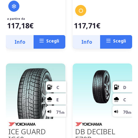
a partire da
117,18€
117,71€
Scegli
Scegli
A
Info
Info
B
69
db
ICE GUARD
DB DECIBEL