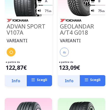
ADVAN SPORT
GEOLANDAR
V107A
A/T4 G018
VARIANTI
VARIANTI
4s
a partire da
a partire da
122,87€
123,09€
Scegli
Scegli
Info
Info
C