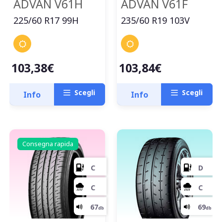
ADVAN V61H
ADVAN V61F
225/60 R17 99H
235/60 R19 103V
103,38€
103,84€
Scegli
Scegli
Info
Info
Consegna rapida
D
C