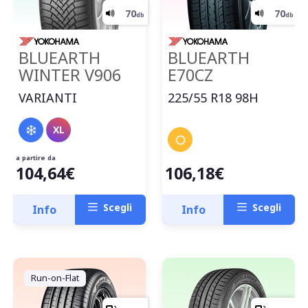
BLUEARTH
BLUEARTH
WINTER V906
E70CZ
VARIANTI
225/55 R18 98H
XL
a partire da
104,64€
106,18€
D
Scegli
Scegli
Info
Info
C
68
db
Run-on-Flat