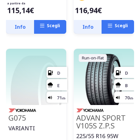
a partire da
115,14€
116,94€
Scegli
Scegli
Info
Info
Run-on-Flat
G075
ADVAN SPORT
V105S Z.P.S
VARIANTI
225/55 R16 95W