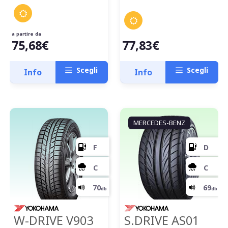
a partire da
75,68€
77,83€
Scegli
Scegli
Info
Info
MERCEDES-BENZ
W-DRIVE V903
S.DRIVE AS01