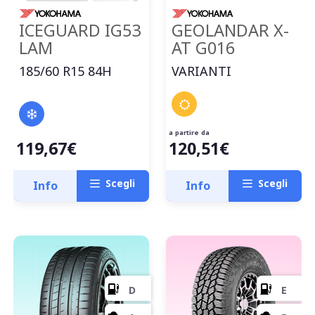
ICEGUARD IG53
GEOLANDAR X-
LAM
AT G016
B
185/60 R15 84H
VARIANTI
B
a partire da
68
119,67€
120,51€
db
Scegli
Scegli
Info
Info