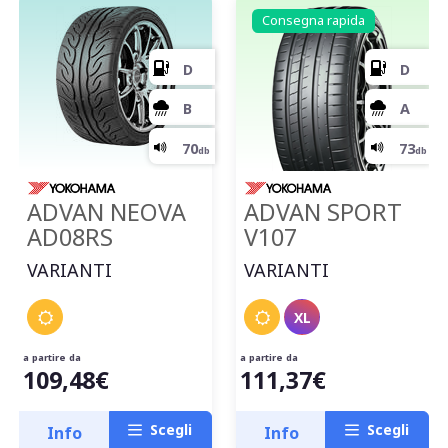
Consegna rapida
ADVAN NEOVA
ADVAN SPORT
AD08RS
V107
VARIANTI
VARIANTI
XL
a partire da
a partire da
109,48€
111,37€
Scegli
Scegli
Info
Info