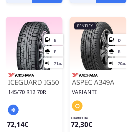
BENTLEY
C
ICEGUARD IG50
ASPEC A349A
145/70 R12 70R
VARIANTI
C
70
a partire da
db
72,14€
72,30€