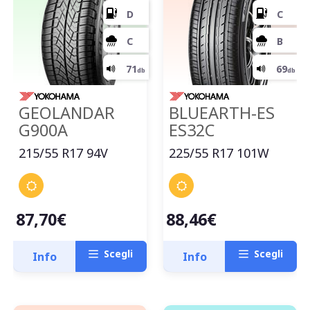
GEOLANDAR
BLUEARTH-ES
G900A
ES32C
215/55 R17 94V
225/55 R17 101W
87,70€
88,46€
Scegli
Scegli
Info
Info