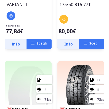
VARIANTI
175/50 R16 77T
a partire da
77,84€
80,00€
A
Scegli
Scegli
Info
Info
B
67
db