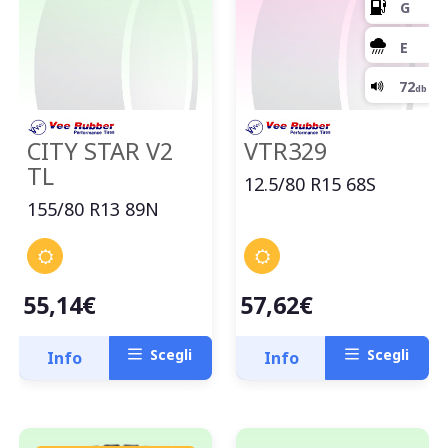
CITY STAR V2
VTR329
TL
12.5/80 R15 68S
155/80 R13 89N
55,14€
57,62€
Scegli
Scegli
Info
Info