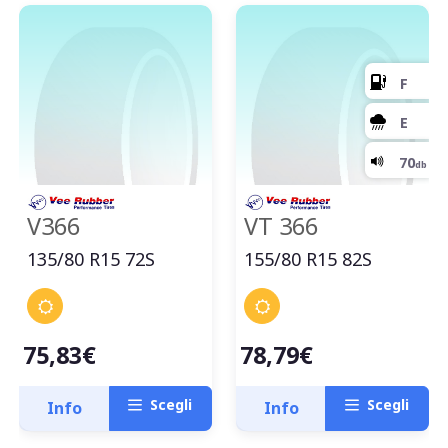
V366
VT 366
135/80 R15 72S
155/80 R15 82S
75,83€
78,79€
Scegli
Scegli
Info
Info