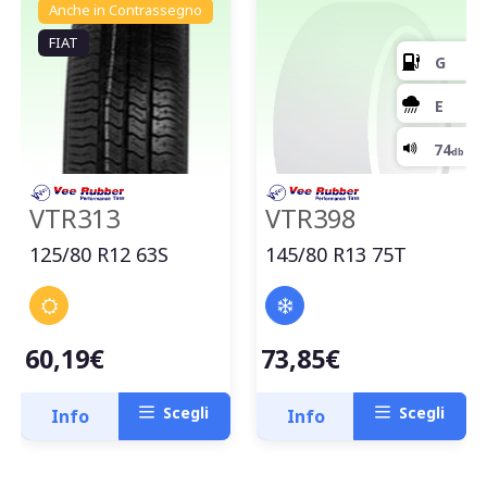
Anche in Contrassegno
FIAT
VTR313
VTR398
125/80 R12 63S
145/80 R13 75T
60,19€
73,85€
Scegli
Scegli
Info
Info