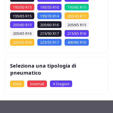
195/50 R15
195/55 R10
195/60 R15
195/65 R15
195/70 R14
205/45 R17
205/60 R15
205/60 R16
205/65 R15
205/65 R16
215/50 R17
215/65 R16
225/55 R16
225/55 R17
400/80 R10
Seleziona una tipologia di
pneumatico
Estivi
Invernali
4 Stagioni