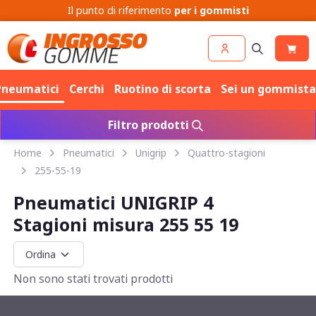
Il punto di riferimento
per i gommisti
Pneumatici
Cerchi
Ruotino di scorta
Sei un gommista
Filtro prodotti
Home
Pneumatici
Unigrip
Quattro-stagioni
255-55-19
Pneumatici UNIGRIP 4
Stagioni misura 255 55 19
Non sono stati trovati prodotti