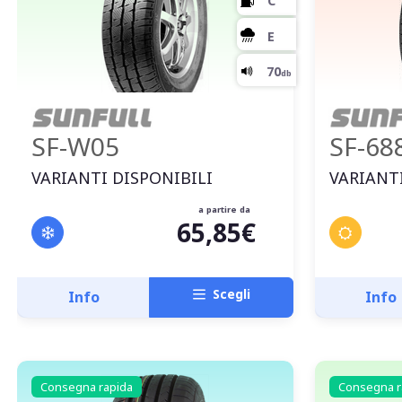
SF-W05
SF-68
VARIANTI DISPONIBILI
VARIANTI
a partire da
65,85€
Scegli
Info
Info
Consegna rapida
Consegna r