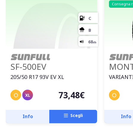
Consegna r
SF-500EV
MONT
205/50 R17 93V EV XL
VARIANTI
73,48€
XL
Scegli
Info
Info