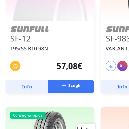
SF-12
SF-98
195/55 R10 98N
VARIANTI
57,08€
XL
4s
Scegli
Info
Info
Consegna rapida