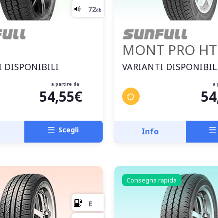
MONT PRO HT
 DISPONIBILI
VARIANTI DISPONIBIL
a partire da
a 
54,55€
54
D
C
Scegli
Info
70
db
Consegna rapida