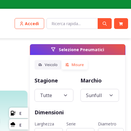
Accedi
Selezione Pneumatici
Stagione
Marchio
Veic
Dimensioni
Larghezza
Serie
Diametro