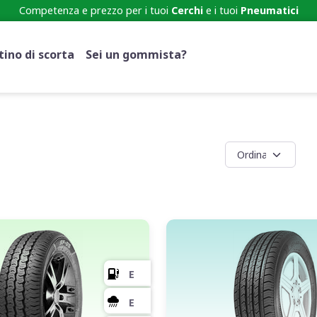
Competenza e prezzo per i tuoi
Cerchi
e i tuoi
Pneumatici
ino di scorta
Sei un gommista?