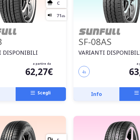
3
SF-08AS
 DISPONIBILI
VARIANTI DISPONIBIL
a partire da
a 
62,27€
63
4s
Scegli
Info