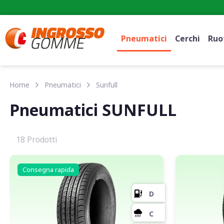
Pneumatici
Cerchi
Ruot
Home
Pneumatici
Sunfull
Pneumatici SUNFULL
18 Prodotti
Consegna rapida