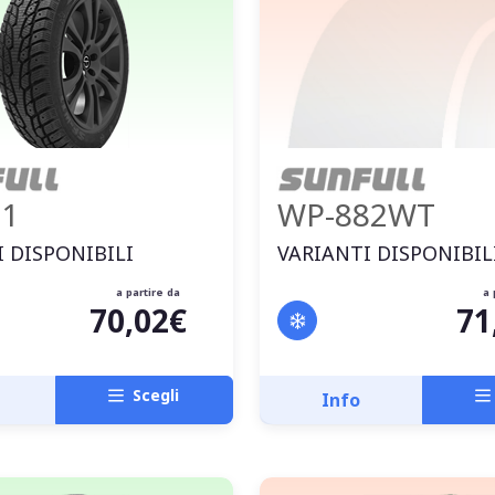
11
WP-882WT
 DISPONIBILI
VARIANTI DISPONIBIL
a partire da
a 
70,02€
71
Scegli
Info