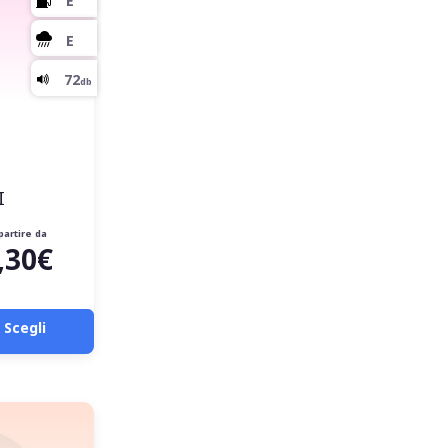
E
C
I
71
db
partire da
,30€
Scegli