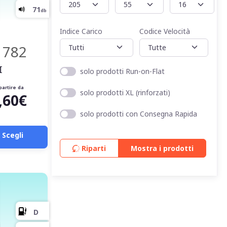
Indice Carico
Codice Velocità
 782
I
solo prodotti Run-on-Flat
partire da
solo prodotti XL (rinforzati)
,60€
E
solo prodotti con Consegna Rapida
E
Scegli
Riparti
Mostra i prodotti
72
db