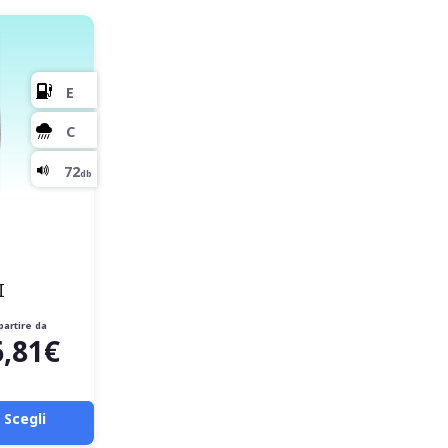
I
partire da
6,81€
Scegli