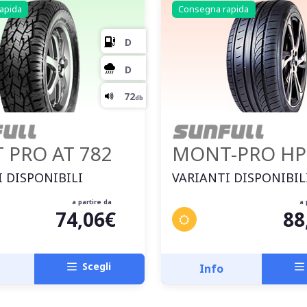
C
apida
Consegna rapida
E
70
db
 PRO AT 782
MONT-PRO HP
 DISPONIBILI
VARIANTI DISPONIBIL
a partire da
a 
74,06€
88
Scegli
Info