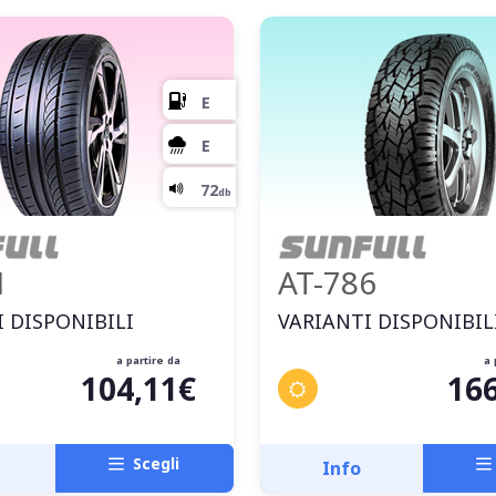
1
AT-786
 DISPONIBILI
VARIANTI DISPONIBIL
a partire da
a 
104,11€
16
C
B
Scegli
Info