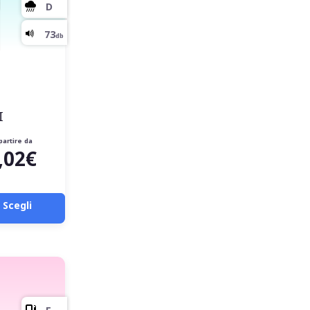
I
partire da
,02€
Scegli