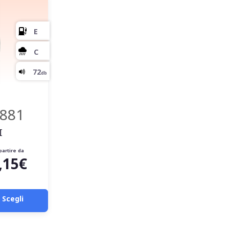
E
C
70
db
881
I
partire da
,15€
Scegli