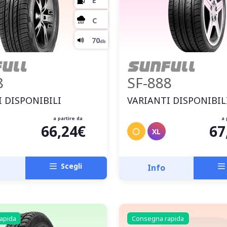
8
SF-888
 DISPONIBILI
VARIANTI DISPONIBIL
a partire da
a 
66,24€
67
XL
Scegli
Info
apida
Consegna rapida