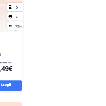
I
partire da
,49€
Scegli