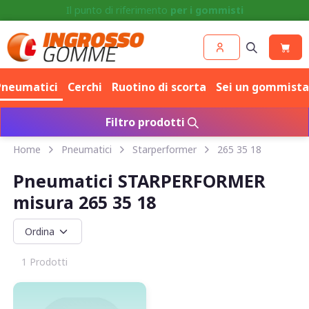
Competenza e prezzo per
Cerchi
e
Pneumatici
Pneumatici
Cerchi
Ruotino di scorta
Sei un gommista
Filtro prodotti
Home
Pneumatici
Starperformer
265 35 18
Pneumatici STARPERFORMER
misura 265 35 18
1 Prodotti