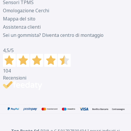
Sensori TPMS
Omologazione Cerchi
Mappa del sito
Assistenza clienti
Sei un gommista? Diventa centro di montaggio
4,5
/5
104
Recensioni
Top Ruote Srl
P.IVA e C.F.01707830434 I prezzi indicati si