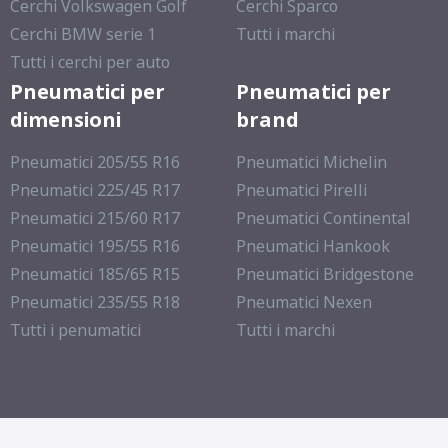
Cerchi Volkswagen Golf
Cerchi Sparco
Cerchi BMW serie 1
Tutti i marchi
Tutti i cerchi per auto
Pneumatici per
Pneumatici per
dimensioni
brand
Pneumatici 205/55 R16
Pneumatici Michelin
Pneumatici 225/45 R17
Pneumatici Pirelli
Pneumatici 215/60 R17
Pneumatici Continental
Pneumatici 195/55 R16
Pneumatici Hankook
Pneumatici 185/65 R15
Pneumatici Bridgestone
Pneumatici 235/55 R18
Pneumatici Nexen
Tutti i penumatici
Tutti i marchi