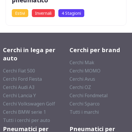
pneumatico
Estivi
Invernali
4 Stagioni
Cerchi in lega per
Cerchi per brand
auto
Cerchi Mak
Cerchi Fiat 500
Cerchi MOMO
Cerchi Ford Fiesta
Cerchi Avus
Cerchi Audi A3
Cerchi OZ
Cerchi Lancia Y
Cerchi Fondmetal
Cerchi Volkswagen Golf
Cerchi Sparco
Cerchi BMW serie 1
Tutti i marchi
Tutti i cerchi per auto
Pneumatici per
Pneumatici per