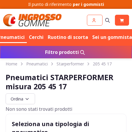
Il punto di riferimento
per i gommisti
Pneumatici
Cerchi
Ruotino di scorta
Sei un gommista
Filtro prodotti
Home
Pneumatici
Starperformer
205 45 17
Pneumatici STARPERFORMER
misura 205 45 17
Non sono stati trovati prodotti
Seleziona una tipologia di