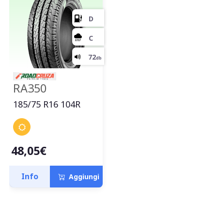
RA350
185/75 R16 104R
48,05€
D
Info
Aggiungi
C