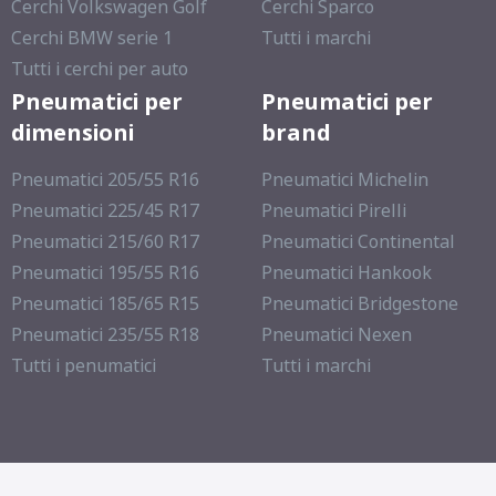
Cerchi Volkswagen Golf
Cerchi Sparco
Cerchi BMW serie 1
Tutti i marchi
Tutti i cerchi per auto
Pneumatici per
Pneumatici per
dimensioni
brand
Pneumatici 205/55 R16
Pneumatici Michelin
Pneumatici 225/45 R17
Pneumatici Pirelli
Pneumatici 215/60 R17
Pneumatici Continental
Pneumatici 195/55 R16
Pneumatici Hankook
Pneumatici 185/65 R15
Pneumatici Bridgestone
Pneumatici 235/55 R18
Pneumatici Nexen
Tutti i penumatici
Tutti i marchi