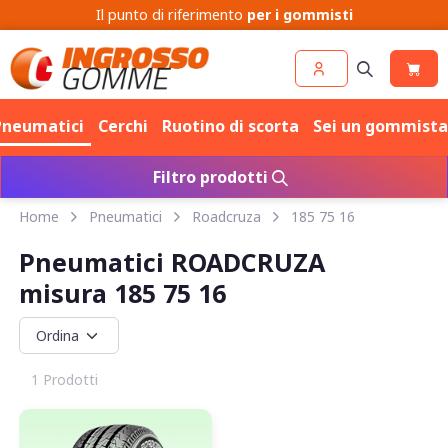
Cerchi
Pneumatici
Pneumatici
Cerchi
Ruotino di scorta
Sei un gommista
Filtro prodotti
Home
Pneumatici
Roadcruza
185 75 16
Pneumatici ROADCRUZA
misura 185 75 16
1 Prodotti