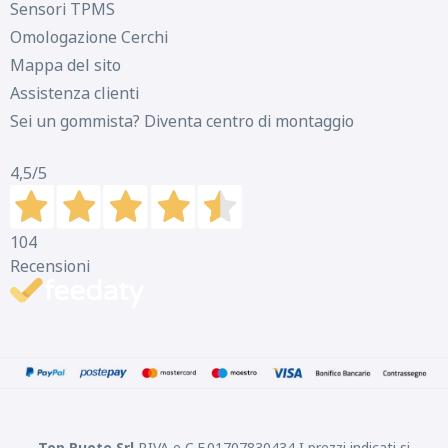
Sensori TPMS
Omologazione Cerchi
Mappa del sito
Assistenza clienti
Sei un gommista? Diventa centro di montaggio
4,5
/5
104
Recensioni
Top Ruote Srl
P.IVA e C.F.01707830434 I prezzi indicati si