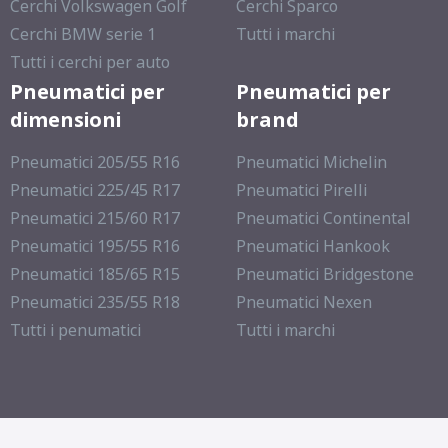
Cerchi Volkswagen Golf
Cerchi Sparco
Cerchi BMW serie 1
Tutti i marchi
Tutti i cerchi per auto
Pneumatici per
Pneumatici per
dimensioni
brand
Pneumatici 205/55 R16
Pneumatici Michelin
Pneumatici 225/45 R17
Pneumatici Pirelli
Pneumatici 215/60 R17
Pneumatici Continental
Pneumatici 195/55 R16
Pneumatici Hankook
Pneumatici 185/65 R15
Pneumatici Bridgestone
Pneumatici 235/55 R18
Pneumatici Nexen
Tutti i penumatici
Tutti i marchi