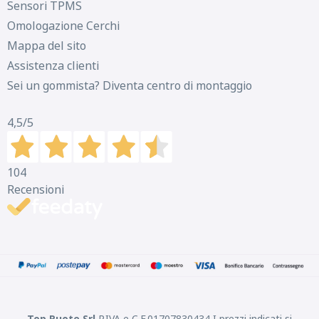
Sensori TPMS
Omologazione Cerchi
Mappa del sito
Assistenza clienti
Sei un gommista? Diventa centro di montaggio
4,5
/5
104
Recensioni
Top Ruote Srl
P.IVA e C.F.01707830434 I prezzi indicati si