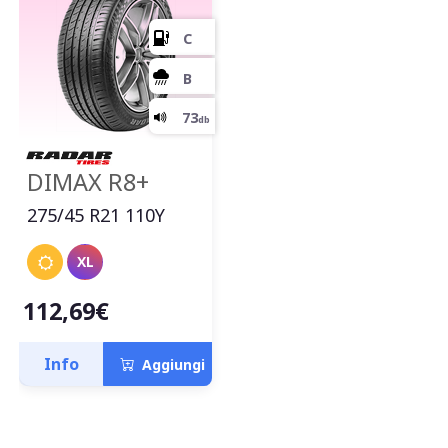
DIMAX R8+
275/45 R21 110Y
XL
112,69€
C
Info
Aggiungi
B