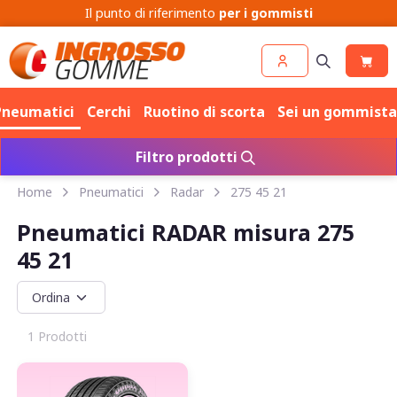
Il punto di riferimento
per i gommisti
Pneumatici
Cerchi
Ruotino di scorta
Sei un gommista
Filtro prodotti
Home
Pneumatici
Radar
275 45 21
Pneumatici RADAR misura 275
45 21
1 Prodotti