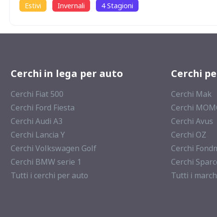
Estivi
Invernali
4 Stagioni
Cerchi in lega per auto
Cerchi p
Cerchi Fiat 500
Cerchi Mak
Cerchi Ford Fiesta
Cerchi MO
Cerchi Audi A3
Cerchi Avus
Cerchi Lancia Y
Cerchi OZ
Cerchi Volkswagen Golf
Cerchi Fond
Cerchi BMW serie 1
Cerchi Sparc
Tutti i cerchi per auto
Tutti i march