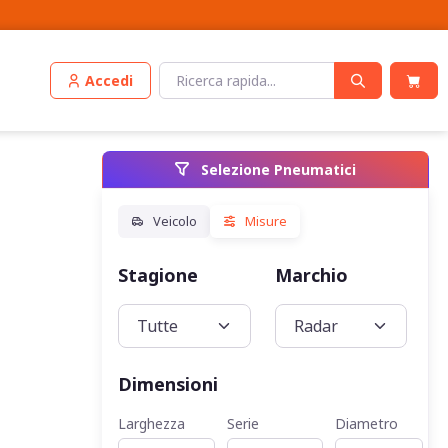
Accedi
Selezione Pneumatici
Stagione
Marchio
Veic
Dimensioni
Larghezza
Serie
Diametro