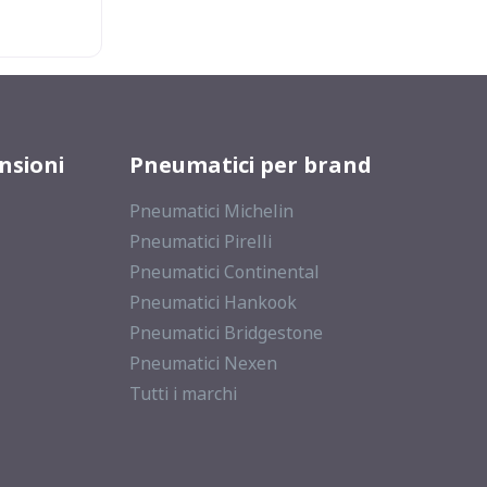
nsioni
Pneumatici per brand
Pneumatici Michelin
Pneumatici Pirelli
Pneumatici Continental
Pneumatici Hankook
Pneumatici Bridgestone
Pneumatici Nexen
Tutti i marchi