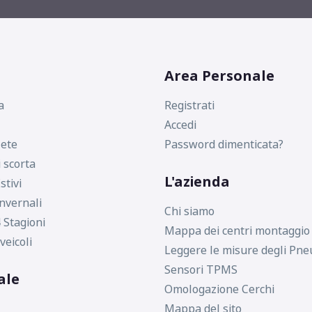
Area Personale
a
Registrati
Accedi
ete
Password dimenticata?
i scorta
L'azienda
stivi
nvernali
Chi siamo
 Stagioni
Mappa dei centri montaggio
veicoli
Leggere le misure degli Pne
Sensori TPMS
ale
Omologazione Cerchi
Mappa del sito