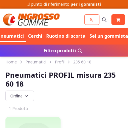
Cerchi
Pneumatici
Pneumatici
Cerchi
Ruotino di scorta
Sei un gommista
Filtro prodotti
Home
Pneumatici
Profil
235 60 18
Pneumatici PROFIL misura 235
60 18
1 Prodotti