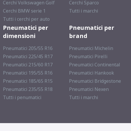
Cerchi Volkswagen Golf
Cerchi Sparco
Cerchi BMW serie 1
Tutti i marchi
Tutti i cerchi per auto
Pneumatici per
Pneumatici per
dimensioni
brand
Pneumatici 205/55 R16
Pneumatici Michelin
Pneumatici 225/45 R17
Pneumatici Pirelli
Pneumatici 215/60 R17
Pneumatici Continental
Pneumatici 195/55 R16
Pneumatici Hankook
Pneumatici 185/65 R15
Pneumatici Bridgestone
Pneumatici 235/55 R18
Pneumatici Nexen
Tutti i penumatici
Tutti i marchi