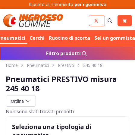
Cerchi
Pneumatici
Pneumatici
Cerchi
Ruotino di scorta
Sei un gommista
Filtro prodotti
Home
Pneumatici
Prestivo
245 40 18
Pneumatici PRESTIVO misura
245 40 18
Non sono stati trovati prodotti
Seleziona una tipologia di