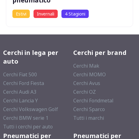
pneumatico
Estivi
Invernali
4 Stagioni
Cerchi in lega per
Cerchi per brand
auto
Cerchi Mak
Cerchi Fiat 500
Cerchi MOMO
Cerchi Ford Fiesta
Cerchi Avus
Cerchi Audi A3
Cerchi OZ
Cerchi Lancia Y
Cerchi Fondmetal
Cerchi Volkswagen Golf
Cerchi Sparco
Cerchi BMW serie 1
Tutti i marchi
Tutti i cerchi per auto
Pneumatici per
Pneumatici per