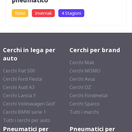
pneumatico
Estivi
Invernali
4 Stagioni
Cerchi in lega per
Cerchi per brand
auto
Cerchi Mak
Cerchi Fiat 500
Cerchi MOMO
Cerchi Ford Fiesta
Cerchi Avus
Cerchi Audi A3
Cerchi OZ
Cerchi Lancia Y
Cerchi Fondmetal
Cerchi Volkswagen Golf
Cerchi Sparco
Cerchi BMW serie 1
Tutti i marchi
Tutti i cerchi per auto
Pneumatici per
Pneumatici per