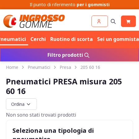
Cerchi
Pneumatici
Pneumatici
Cerchi
Ruotino di scorta
Sei un gommista
Filtro prodotti
Home
Pneumatici
Presa
205 60 16
Pneumatici PRESA misura 205
60 16
Non sono stati trovati prodotti
Seleziona una tipologia di