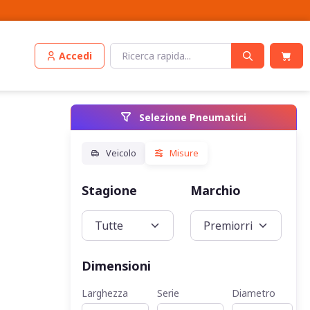
Accedi
Selezione Pneumatici
Stagione
Marchio
Veic
Dimensioni
Larghezza
Serie
Diametro