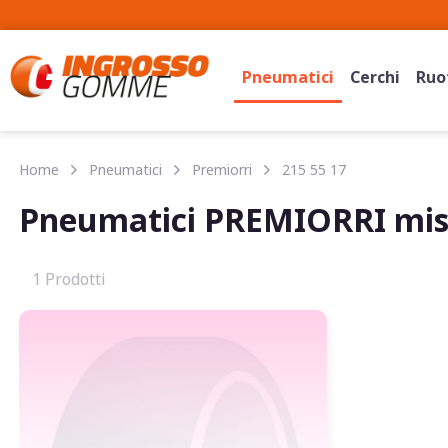
Pneumatici
Cerchi
Ruot
Home
Pneumatici
Premiorri
215 55 17
Pneumatici PREMIORRI misu
1 Prodotti