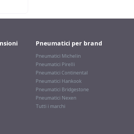
nsioni
Pneumatici per brand
Pneumatici Michelin
Pneumatici Pirelli
Pneumatici Continental
Pneumatici Hankook
Pneumatici Bridgestone
Pneumatici Nexen
Tutti i marchi