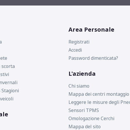
Area Personale
a
Registrati
Accedi
ete
Password dimenticata?
i scorta
L'azienda
stivi
nvernali
Chi siamo
 Stagioni
Mappa dei centri montaggio
veicoli
Leggere le misure degli Pne
Sensori TPMS
ale
Omologazione Cerchi
Mappa del sito