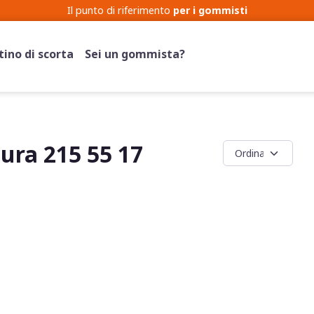
Competenza e prezzo per i tuoi
Cerchi
e i tuoi
Pneumatici
ino di scorta
Sei un gommista?
ra 215 55 17