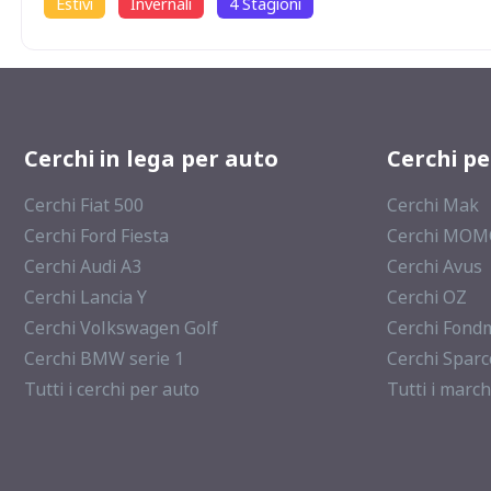
Estivi
Invernali
4 Stagioni
Cerchi in lega per auto
Cerchi p
Cerchi Fiat 500
Cerchi Mak
Cerchi Ford Fiesta
Cerchi MO
Cerchi Audi A3
Cerchi Avus
Cerchi Lancia Y
Cerchi OZ
Cerchi Volkswagen Golf
Cerchi Fond
Cerchi BMW serie 1
Cerchi Sparc
Tutti i cerchi per auto
Tutti i march