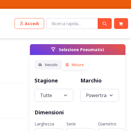
Accedi
Selezione Pneumatici
Stagione
Marchio
Veic
Dimensioni
Larghezza
Serie
Diametro