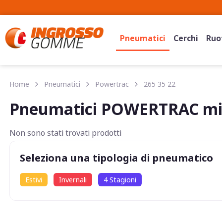
Pneumatici
Cerchi
Ruot
Home
Pneumatici
Powertrac
265 35 22
Pneumatici POWERTRAC mis
Non sono stati trovati prodotti
Seleziona una tipologia di pneumatico
Estivi
Invernali
4 Stagioni