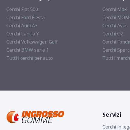
Cerchi Fiat 500
Cerchi Mak
Cerchi Ford Fiesta
Cerchi MO
Cerchi Audi A3
Cerchi Avus
Cerchi Lancia Y
Cerchi OZ
Cerchi Volkswagen Golf
Cerchi Fond
Cerchi BMW serie 1
Cerchi Sparc
Tutti i cerchi per auto
Tutti i march
Servizi
Cerchi in leg