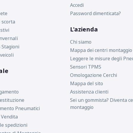
Accedi
ete
Password dimenticata?
i scorta
L'azienda
stivi
nvernali
Chi siamo
 Stagioni
Mappa dei centri montaggio
veicoli
Leggere le misure degli Pne
Sensori TPMS
ale
Omologazione Cerchi
Mappa del sito
agamento
Assistenza clienti
estituzione
Sei un gommista? Diventa ce
montaggio
imento Pneumatici
i Vendita
le spedizioni