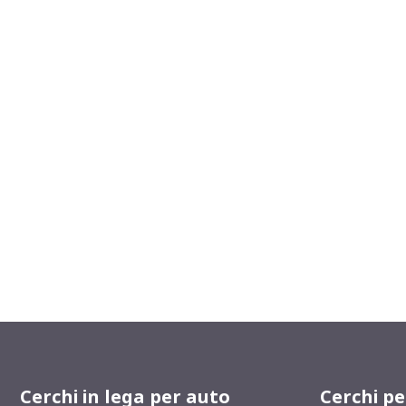
Cerchi in lega per auto
Cerchi p