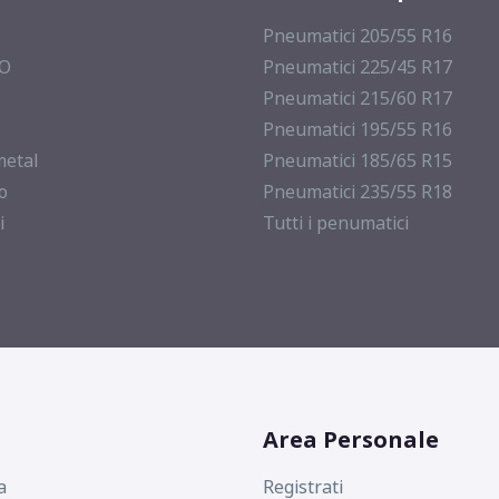
Pneumatici 205/55 R16
MO
Pneumatici 225/45 R17
Pneumatici 215/60 R17
Pneumatici 195/55 R16
metal
Pneumatici 185/65 R15
o
Pneumatici 235/55 R18
i
Tutti i penumatici
Area Personale
a
Registrati