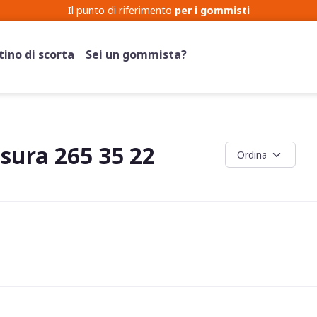
Il punto di riferimento
per i gommisti
ino di scorta
Sei un gommista?
ura 265 35 22