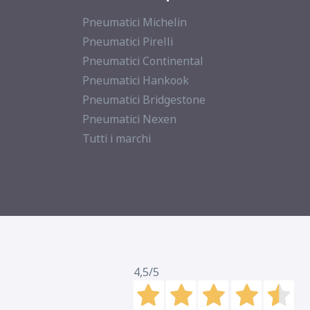
Pneumatici Michelin
Pneumatici Pirelli
Pneumatici Continental
Pneumatici Hankook
Pneumatici Bridgestone
Pneumatici Nexen
Tutti i marchi
4,5
/5