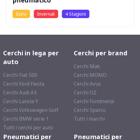
pneumatico
Estivi
Invernali
4 Stagioni
Cerchi in lega per
Cerchi per brand
auto
Cerchi Mak
Cerchi Fiat 500
Cerchi MOMO
Cerchi Ford Fiesta
Cerchi Avus
Cerchi Audi A3
Cerchi OZ
Cerchi Lancia Y
Cerchi Fondmetal
Cerchi Volkswagen Golf
Cerchi Sparco
Cerchi BMW serie 1
Tutti i marchi
Tutti i cerchi per auto
Pneumatici per
Pneumatici per