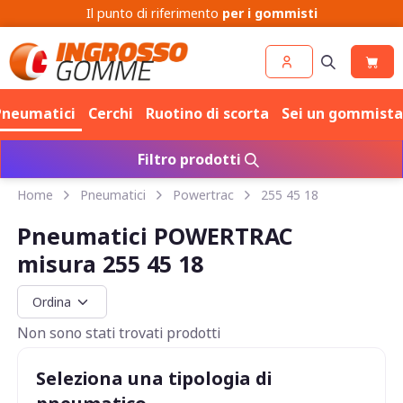
Il punto di riferimento
per i gommisti
Pneumatici
Cerchi
Ruotino di scorta
Sei un gommista
Filtro prodotti
Home
Pneumatici
Powertrac
255 45 18
Pneumatici POWERTRAC
misura 255 45 18
Non sono stati trovati prodotti
Seleziona una tipologia di