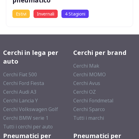
pneumatico
Estivi
Invernali
4 Stagioni
Cerchi in lega per
Cerchi per brand
auto
Cerchi Mak
Cerchi Fiat 500
Cerchi MOMO
Cerchi Ford Fiesta
Cerchi Avus
Cerchi Audi A3
Cerchi OZ
Cerchi Lancia Y
Cerchi Fondmetal
Cerchi Volkswagen Golf
Cerchi Sparco
Cerchi BMW serie 1
Tutti i marchi
Tutti i cerchi per auto
Pneumatici per
Pneumatici per