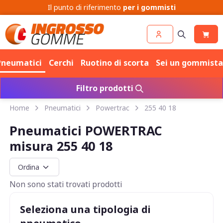
Il punto di riferimento
per i gommisti
Pneumatici
Cerchi
Ruotino di scorta
Sei un gommista
Filtro prodotti
Home
Pneumatici
Powertrac
255 40 18
Pneumatici POWERTRAC
misura 255 40 18
Non sono stati trovati prodotti
Seleziona una tipologia di