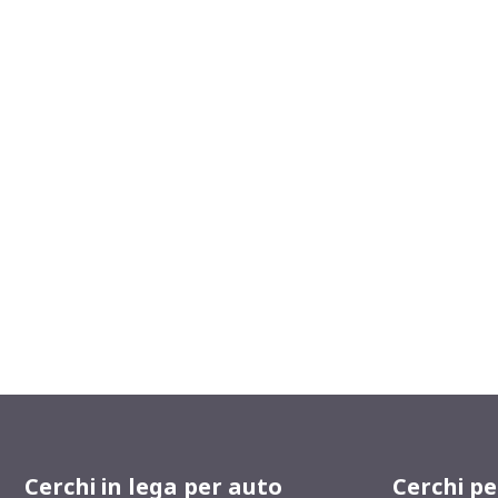
Cerchi in lega per auto
Cerchi p