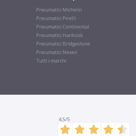
Pneumatici Michelin
Pneumatici Pirelli
Pneumatici Continental
Pneumatici Hankook
Pneumatici Bridgestone
Pneumatici Nexen
Tutti i marchi
4,5
/5