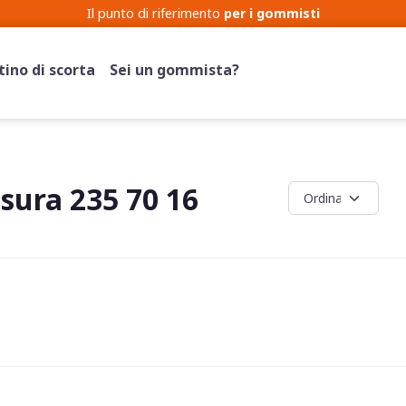
Il punto di riferimento
per i gommisti
ino di scorta
Sei un gommista?
ura 235 70 16