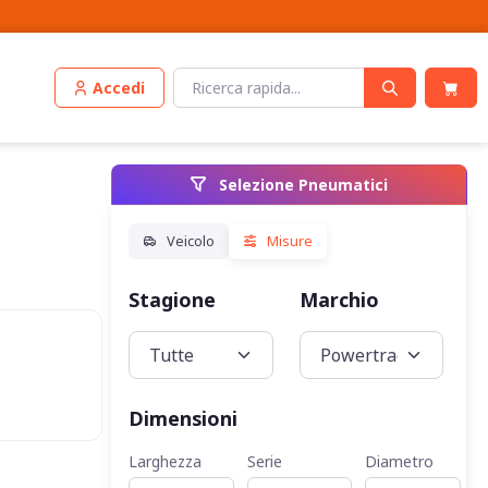
Accedi
Selezione Pneumatici
Stagione
Marchio
Veic
Dimensioni
Larghezza
Serie
Diametro