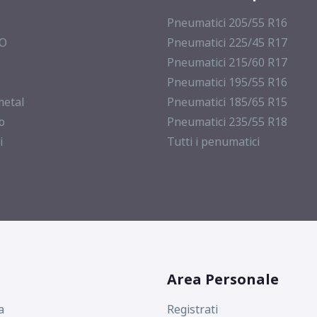
Pneumatici 205/55 R16
MO
Pneumatici 225/45 R17
Pneumatici 215/60 R17
Pneumatici 195/55 R16
metal
Pneumatici 185/65 R15
o
Pneumatici 235/55 R18
i
Tutti i penumatici
Area Personale
a
Registrati