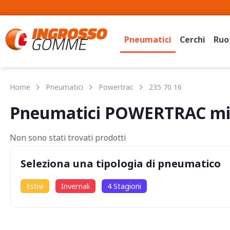
Pneumatici
Cerchi
Ruot
Home
Pneumatici
Powertrac
235 70 16
Pneumatici POWERTRAC mis
Non sono stati trovati prodotti
Seleziona una tipologia di pneumatico
Estivi
Invernali
4 Stagioni