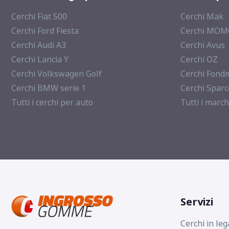
Cerchi Fiat 500
Cerchi Mak
Cerchi Ford Fiesta
Cerchi MO
Cerchi Audi A3
Cerchi Avus
Cerchi Lancia Y
Cerchi OZ
Cerchi Volkswagen Golf
Cerchi Fond
Cerchi BMW serie 1
Cerchi Sparc
Tutti i cerchi per auto
Tutti i march
Servizi
Cerchi in leg