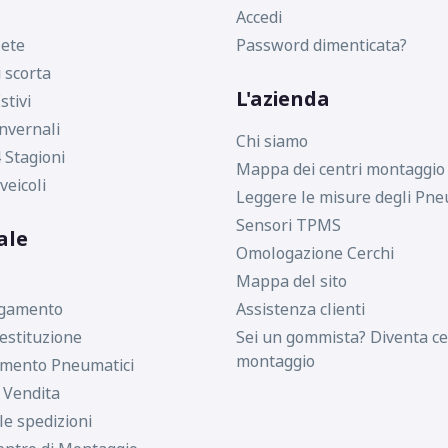
Accedi
ete
Password dimenticata?
i scorta
L'azienda
stivi
nvernali
Chi siamo
 Stagioni
Mappa dei centri montaggio
veicoli
Leggere le misure degli Pne
Sensori TPMS
ale
Omologazione Cerchi
Mappa del sito
agamento
Assistenza clienti
estituzione
Sei un gommista? Diventa ce
montaggio
imento Pneumatici
i Vendita
le spedizioni