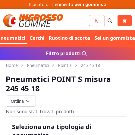
Il punto di riferimento
per i gommisti
Pneumatici
Cerchi
Ruotino di scorta
Sei un gommista
Filtro prodotti
Home
Pneumatici
Point s
245 45 18
Pneumatici POINT S misura
245 45 18
Non sono stati trovati prodotti
Seleziona una tipologia di