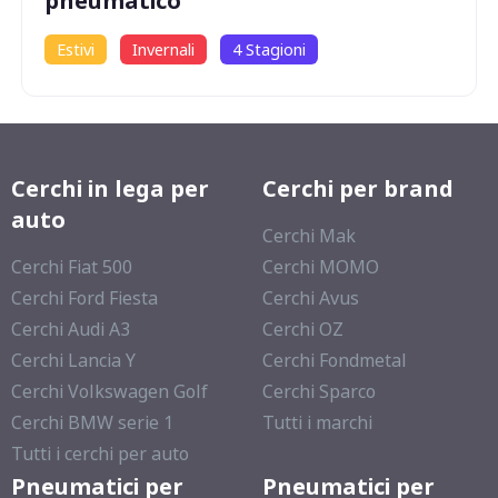
pneumatico
Estivi
Invernali
4 Stagioni
Cerchi in lega per
Cerchi per brand
auto
Cerchi Mak
Cerchi Fiat 500
Cerchi MOMO
Cerchi Ford Fiesta
Cerchi Avus
Cerchi Audi A3
Cerchi OZ
Cerchi Lancia Y
Cerchi Fondmetal
Cerchi Volkswagen Golf
Cerchi Sparco
Cerchi BMW serie 1
Tutti i marchi
Tutti i cerchi per auto
Pneumatici per
Pneumatici per