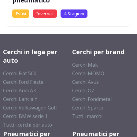
pneumatico
Estivi
Invernali
4 Stagioni
Cerchi in lega per
Cerchi per brand
auto
Cerchi Mak
Cerchi Fiat 500
Cerchi MOMO
Cerchi Ford Fiesta
Cerchi Avus
Cerchi Audi A3
Cerchi OZ
Cerchi Lancia Y
Cerchi Fondmetal
Cerchi Volkswagen Golf
Cerchi Sparco
Cerchi BMW serie 1
Tutti i marchi
Tutti i cerchi per auto
Pneumatici per
Pneumatici per