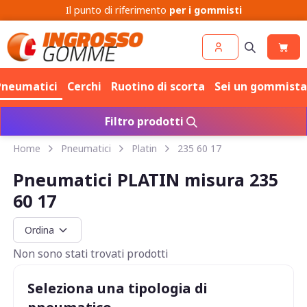
Il punto di riferimento
per i gommisti
Pneumatici
Cerchi
Ruotino di scorta
Sei un gommista
Filtro prodotti
Home
Pneumatici
Platin
235 60 17
Pneumatici PLATIN misura 235
60 17
Non sono stati trovati prodotti
Seleziona una tipologia di