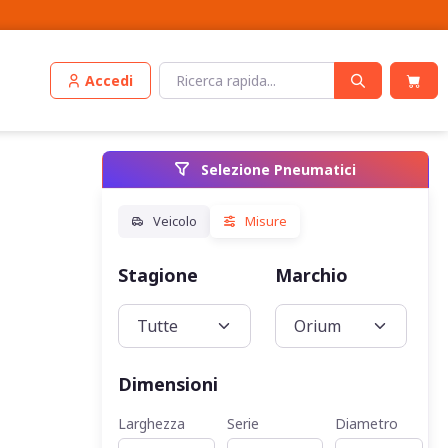
Accedi
Selezione Pneumatici
Stagione
Marchio
Veic
Dimensioni
Larghezza
Serie
Diametro