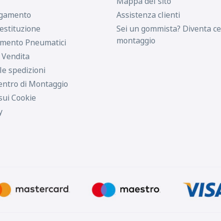
Mappa del sito
agamento
Assistenza clienti
estituzione
Sei un gommista? Diventa ce
montaggio
imento Pneumatici
i Vendita
le spedizioni
entro di Montaggio
sui Cookie
y