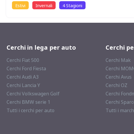
Estivi
Invernali
4 Stagioni
Cerchi in lega per auto
Cerchi p
Cerchi Fiat 500
Cerchi Mak
Cerchi Ford Fiesta
Cerchi MO
Cerchi Audi A3
Cerchi Avus
Cerchi Lancia Y
Cerchi OZ
Cerchi Volkswagen Golf
Cerchi Fond
Cerchi BMW serie 1
Cerchi Sparc
Tutti i cerchi per auto
Tutti i march