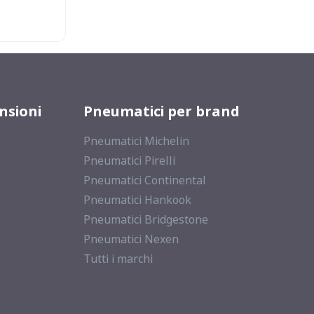
nsioni
Pneumatici per brand
Pneumatici Michelin
Pneumatici Pirelli
Pneumatici Continental
Pneumatici Hankook
Pneumatici Bridgestone
Pneumatici Nexen
Tutti i marchi