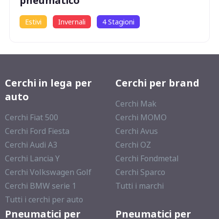
pneumatico
Estivi
Invernali
4 Stagioni
Cerchi in lega per
Cerchi per brand
auto
Cerchi Mak
Cerchi Fiat 500
Cerchi MOMO
Cerchi Ford Fiesta
Cerchi Avus
Cerchi Audi A3
Cerchi OZ
Cerchi Lancia Y
Cerchi Fondmetal
Cerchi Volkswagen Golf
Cerchi Sparco
Cerchi BMW serie 1
Tutti i marchi
Tutti i cerchi per auto
Pneumatici per
Pneumatici per