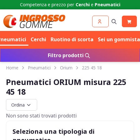
Competenza e prezzo per
Cerchi
e
Pneumatici
Pneumatici
Cerchi
Ruotino di scorta
Sei un gommista
Filtro prodotti
Home
Pneumatici
Orium
225 45 18
Pneumatici ORIUM misura 225
45 18
Non sono stati trovati prodotti
Seleziona una tipologia di