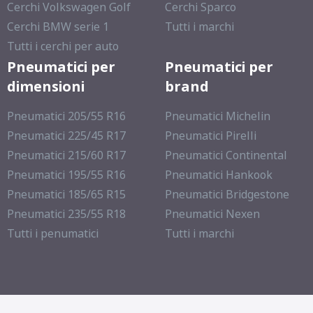
Cerchi Volkswagen Golf
Cerchi Sparco
Cerchi BMW serie 1
Tutti i marchi
Tutti i cerchi per auto
Pneumatici per
Pneumatici per
dimensioni
brand
Pneumatici 205/55 R16
Pneumatici Michelin
Pneumatici 225/45 R17
Pneumatici Pirelli
Pneumatici 215/60 R17
Pneumatici Continental
Pneumatici 195/55 R16
Pneumatici Hankook
Pneumatici 185/65 R15
Pneumatici Bridgestone
Pneumatici 235/55 R18
Pneumatici Nexen
Tutti i penumatici
Tutti i marchi