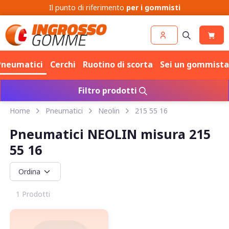
Competenza e prezzo per
Cerchi
e
Pneumatici
Pneumatici
Cerchi
Ruotino di scorta
Sei un gommista
Filtro prodotti
Home
Pneumatici
Neolin
215 55 16
Pneumatici NEOLIN misura 215
55 16
1 Prodotti