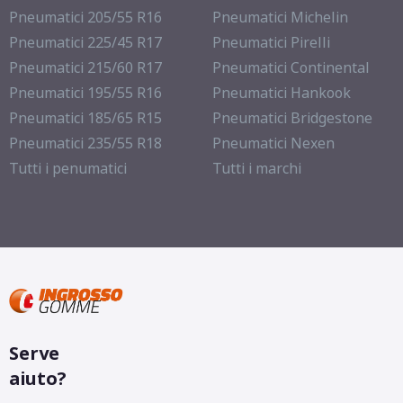
Pneumatici 205/55 R16
Pneumatici Michelin
Pneumatici 225/45 R17
Pneumatici Pirelli
Pneumatici 215/60 R17
Pneumatici Continental
Pneumatici 195/55 R16
Pneumatici Hankook
Pneumatici 185/65 R15
Pneumatici Bridgestone
Pneumatici 235/55 R18
Pneumatici Nexen
Tutti i penumatici
Tutti i marchi
Serve
aiuto?