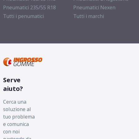
Pneumatici 235/55 R18
Pneumatici Nexen
Tutti i penumatici
Tutti i marchi
Serve
aiuto?
Cerca una
soluzione al
tuo problema
e comunica
con noi
partendo da