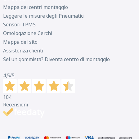
Mappa dei centri montaggio
D
B
70
db
Leggere le misure degli Pneumatici
Sensori TPMS
Omologazione Cerchi
Mappa del sito
Assistenza clienti
Sei un gommista? Diventa centro di montaggio
4,5
/5
104
Recensioni