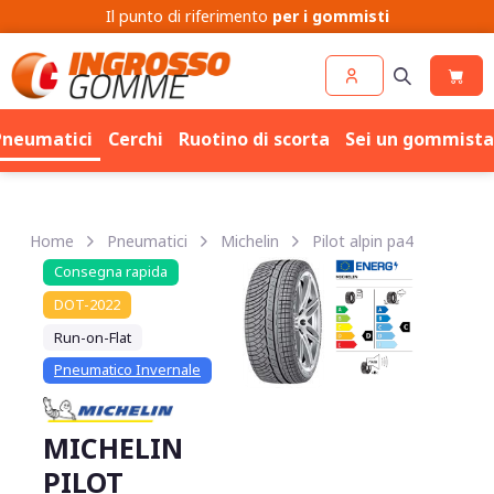
Il punto di riferimento
per i gommisti
Pneumatici
Cerchi
Ruotino di scorta
Sei un gommista
Home
Pneumatici
Michelin
Pilot alpin pa4
Consegna rapida
DOT-2022
Run-on-Flat
Pneumatico Invernale
MICHELIN
PILOT