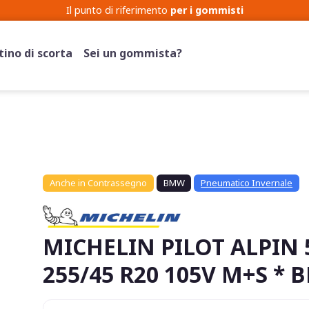
Il punto di riferimento
per i gommisti
ino di scorta
Sei un gommista?
Anche in Contrassegno
BMW
Pneumatico Invernale
MICHELIN PILOT ALPIN 
255/45 R20 105V M+S * 