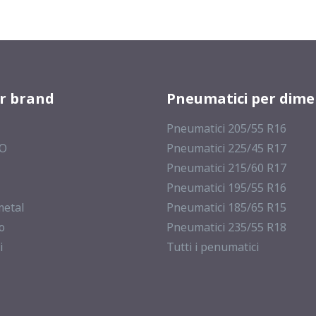
er brand
Pneumatici per dime
Pneumatici 205/55 R16
MO
Pneumatici 225/45 R17
Pneumatici 215/60 R17
Pneumatici 195/55 R16
metal
Pneumatici 185/65 R15
o
Pneumatici 235/55 R18
i
Tutti i penumatici