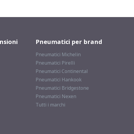
nsioni
Pneumatici per brand
Pneumatici Michelin
Pneumatici Pirelli
Pneumatici Continental
Pneumatici Hankook
Pneumatici Bridgestone
Pneumatici Nexen
Tutti i marchi