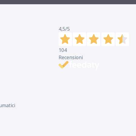
D
B
68
db
4,5
/5
C
B
70
104
db
Recensioni
C
B
70
db
umatici