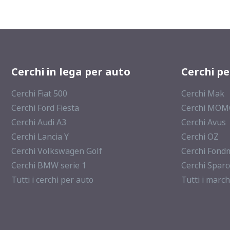
Cerchi in lega per auto
Cerchi p
Cerchi Fiat 500
Cerchi Mak
Cerchi Ford Fiesta
Cerchi MO
Cerchi Audi A3
Cerchi Avus
Cerchi Lancia Y
Cerchi OZ
Cerchi Volkswagen Golf
Cerchi Fond
Cerchi BMW serie 1
Cerchi Sparc
Tutti i cerchi per auto
Tutti i march