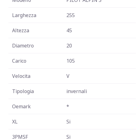
Modello
PILOT ALPIN 5
Larghezza
255
Altezza
45
Diametro
20
Carico
105
Velocita
V
Tipologia
invernali
Oemark
*
XL
Si
3PMSF
Si