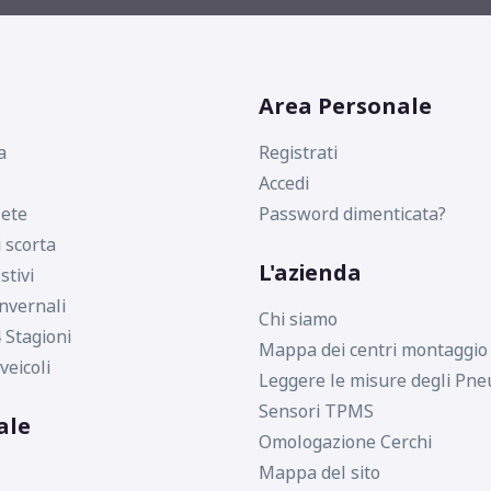
Area Personale
a
Registrati
Accedi
ete
Password dimenticata?
i scorta
L'azienda
stivi
nvernali
Chi siamo
 Stagioni
Mappa dei centri montaggio
veicoli
Leggere le misure degli Pne
Sensori TPMS
ale
Omologazione Cerchi
Mappa del sito