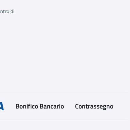
C
B
70
db
ntro di
C
B
70
db
C
B
68
db