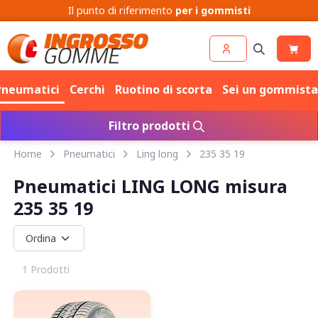
Cerchi
Pneumatici
Pneumatici
Cerchi
Ruotino di scorta
Sei un gommista
Filtro prodotti
Home
Pneumatici
Ling long
235 35 19
Pneumatici LING LONG misura
235 35 19
1 Prodotti