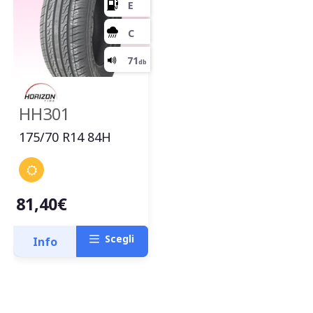
HH301
175/70 R14 84H
81,40€
E
Scegli
Info
C
71
db