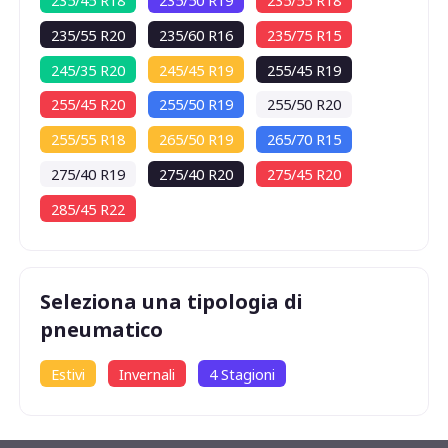
235/45 R18
235/50 R19
235/55 R18
235/55 R20
235/60 R16
235/75 R15
245/35 R20
245/45 R19
255/45 R19
255/45 R20
255/50 R19
255/50 R20
255/55 R18
265/50 R19
265/70 R15
275/40 R19
275/40 R20
275/45 R20
285/45 R22
Seleziona una tipologia di
pneumatico
Estivi
Invernali
4 Stagioni