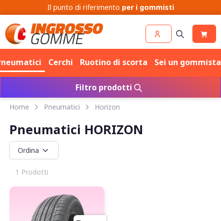
Cerchi
Pneumatici
Pneumatici
Cerchi
Ruotino di scorta
Sei un gommista
Filtro prodotti
Home
Pneumatici
Horizon
Pneumatici HORIZON
1 Prodotti