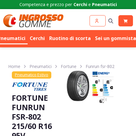
Competenza e prezzo per
Cerchi
e
Pneumatici
Pneumatici
Cerchi
Ruotino di scorta
Sei un gommista
Home
Pneumatici
Fortune
Funrun fsr-802
Pneumatico Estivo
FORTUNE
FUNRUN
FSR-802
215/60 R16
95V