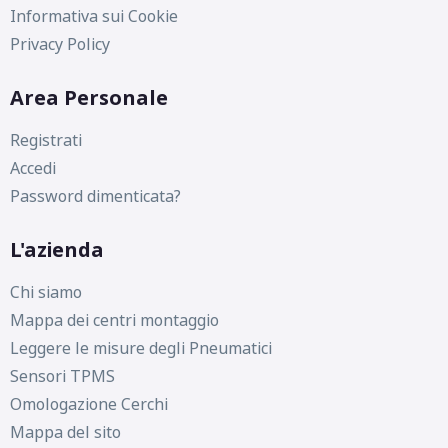
Informativa sui Cookie
Privacy Policy
Area Personale
Registrati
Accedi
Password dimenticata?
D
B
69
L'azienda
db
Chi siamo
Mappa dei centri montaggio
Leggere le misure degli Pneumatici
Sensori TPMS
D
C
70
Omologazione Cerchi
db
Mappa del sito