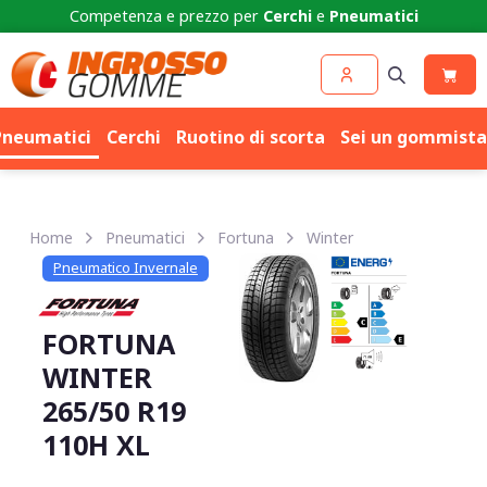
Competenza e prezzo per
Cerchi
e
Pneumatici
Pneumatici
Cerchi
Ruotino di scorta
Sei un gommista
Home
Pneumatici
Fortuna
Winter
Pneumatico Invernale
FORTUNA
WINTER
265/50 R19
110H XL