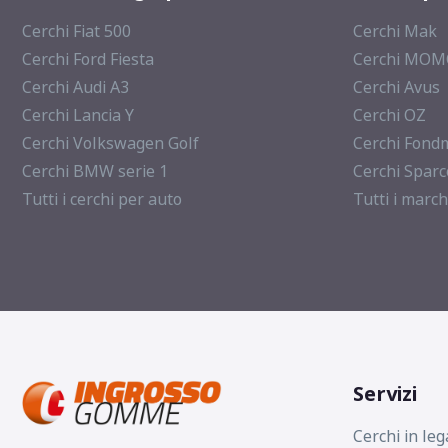
Cerchi Fiat 500
Cerchi Mak
Cerchi Ford Fiesta
Cerchi MO
Cerchi Audi A3
Cerchi Avus
Cerchi Lancia Y
Cerchi OZ
Cerchi Volkswagen Golf
Cerchi Fond
Cerchi BMW serie 1
Cerchi Sparc
Tutti i cerchi per auto
Tutti i march
Servizi
Cerchi in leg