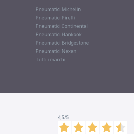
Pneumatici Michelin
Pneumatici Pirelli
Pneumatici Continental
Pneumatici Hankook
Pneumatici Bridgestone
Pneumatici Nexen
Tutti i marchi
4,5
/5