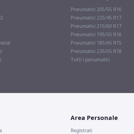
Pneumatici 205/55 R16
MO
Pneumatici 225/45 R17
Pneumatici 215/60 R17
Pneumatici 195/55 R16
metal
Pneumatici 185/65 R15
o
Pneumatici 235/55 R18
i
Tutti i penumatici
Area Personale
a
Registrati