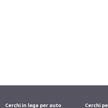
Cerchi in lega per auto
Cerchi p