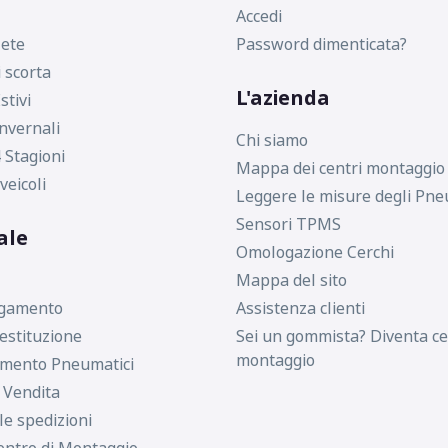
Accedi
ete
Password dimenticata?
i scorta
L'azienda
stivi
nvernali
Chi siamo
 Stagioni
Mappa dei centri montaggio
veicoli
Leggere le misure degli Pne
Sensori TPMS
ale
Omologazione Cerchi
Mappa del sito
agamento
Assistenza clienti
estituzione
Sei un gommista? Diventa ce
montaggio
imento Pneumatici
i Vendita
le spedizioni