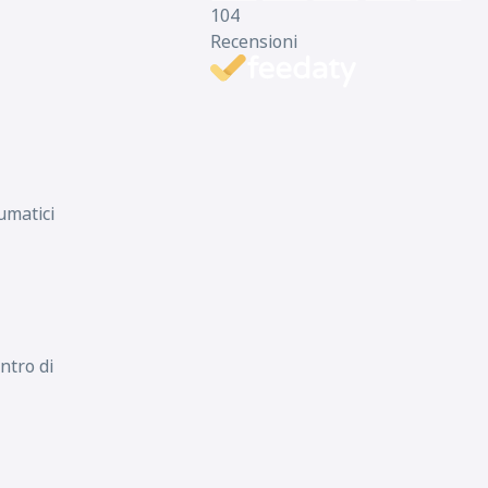
104
Recensioni
umatici
E
E
68
db
ntro di
D
D
68
db