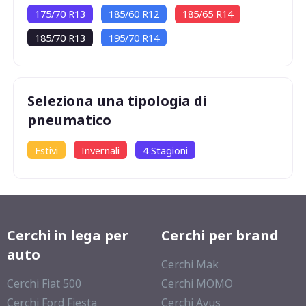
175/70 R13
185/60 R12
185/65 R14
185/70 R13
195/70 R14
Seleziona una tipologia di
pneumatico
Estivi
Invernali
4 Stagioni
Cerchi in lega per
Cerchi per brand
auto
Cerchi Mak
Cerchi Fiat 500
Cerchi MOMO
Cerchi Ford Fiesta
Cerchi Avus