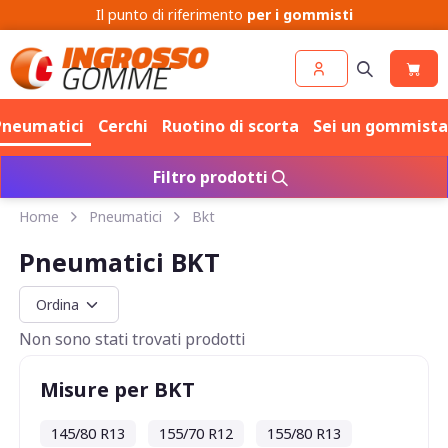
Il punto di riferimento
per i gommisti
Pneumatici
Cerchi
Ruotino di scorta
Sei un gommista
Filtro prodotti
Home
Pneumatici
Bkt
Pneumatici BKT
Non sono stati trovati prodotti
Misure per BKT
145/80 R13
155/70 R12
155/80 R13