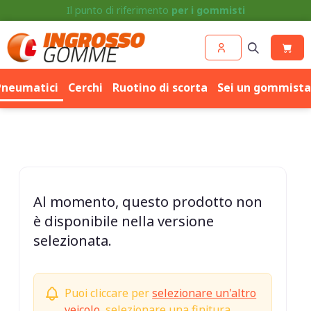
Competenza e prezzo per
Cerchi
e
Pneumatici
Pneumatici
Cerchi
Ruotino di scorta
Sei un gommista
Al momento, questo prodotto non
è disponibile nella versione
selezionata.
Puoi cliccare per
selezionare un'altro
veicolo
, selezionare una finitura