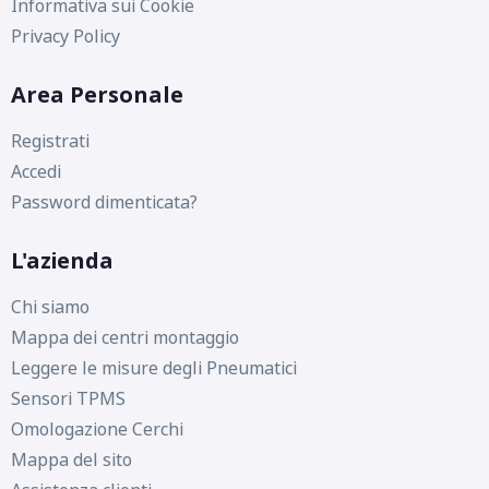
C
D
71
Informativa sui Cookie
db
Privacy Policy
Area Personale
Registrati
Accedi
Password dimenticata?
D
D
71
db
L'azienda
Chi siamo
Mappa dei centri montaggio
Leggere le misure degli Pneumatici
Sensori TPMS
Omologazione Cerchi
Mappa del sito