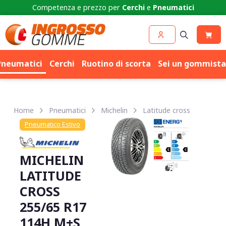
Competenza e prezzo per
Cerchi
e
Pneumatici
Pneumatici
Cerchi
Ruotino di scorta
Sei un gommista
Home
Pneumatici
Michelin
Latitude cross
Pneumatico Estivo
MICHELIN
LATITUDE
CROSS
255/65 R17
114H M+S