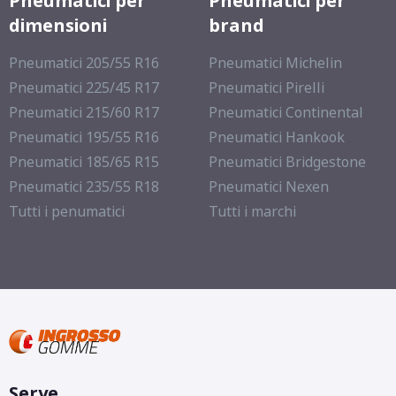
Pneumatici per
Pneumatici per
dimensioni
brand
Pneumatici 205/55 R16
Pneumatici Michelin
Pneumatici 225/45 R17
Pneumatici Pirelli
Pneumatici 215/60 R17
Pneumatici Continental
Pneumatici 195/55 R16
Pneumatici Hankook
Pneumatici 185/65 R15
Pneumatici Bridgestone
Pneumatici 235/55 R18
Pneumatici Nexen
Tutti i penumatici
Tutti i marchi
Serve