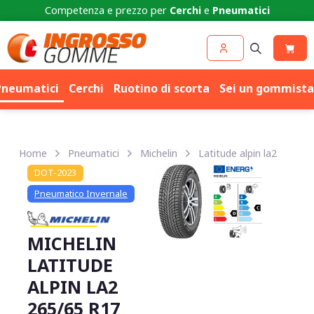
Competenza e prezzo per
Cerchi
e
Pneumatici
Pneumatici
Cerchi
Ruotino di scorta
Sei un gommista
Home
Pneumatici
Michelin
Latitude alpin la2
DOT-2023
Pneumatico Invernale
MICHELIN
LATITUDE
ALPIN LA2
265/65 R17