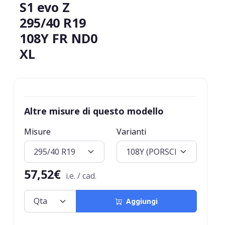
S1 evo Z
295/40 R19
108Y FR ND0
XL
Altre misure di questo modello
Misure
Varianti
57,52€
i.e. / cad.
Aggiungi