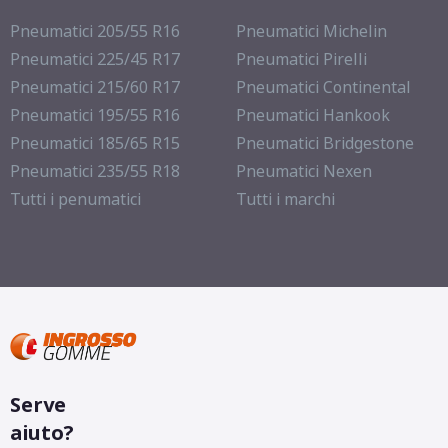
Pneumatici 205/55 R16
Pneumatici Michelin
Pneumatici 225/45 R17
Pneumatici Pirelli
Pneumatici 215/60 R17
Pneumatici Continental
Pneumatici 195/55 R16
Pneumatici Hankook
Pneumatici 185/65 R15
Pneumatici Bridgestone
Pneumatici 235/55 R18
Pneumatici Nexen
Tutti i penumatici
Tutti i marchi
Serve
aiuto?