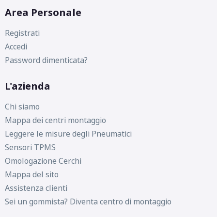
Area Personale
D
C
71
db
Registrati
Accedi
Password dimenticata?
L'azienda
D
C
71
db
Chi siamo
Mappa dei centri montaggio
Leggere le misure degli Pneumatici
Sensori TPMS
Omologazione Cerchi
Mappa del sito
Assistenza clienti
D
C
71
db
Sei un gommista? Diventa centro di montaggio