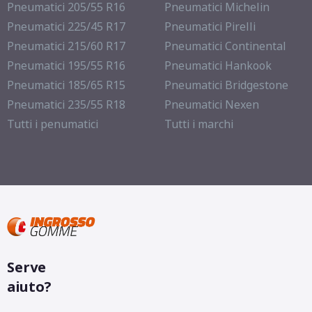
Pneumatici 205/55 R16
Pneumatici Michelin
Pneumatici 225/45 R17
Pneumatici Pirelli
Pneumatici 215/60 R17
Pneumatici Continental
Pneumatici 195/55 R16
Pneumatici Hankook
Pneumatici 185/65 R15
Pneumatici Bridgestone
Pneumatici 235/55 R18
Pneumatici Nexen
Tutti i penumatici
Tutti i marchi
Serve
aiuto?