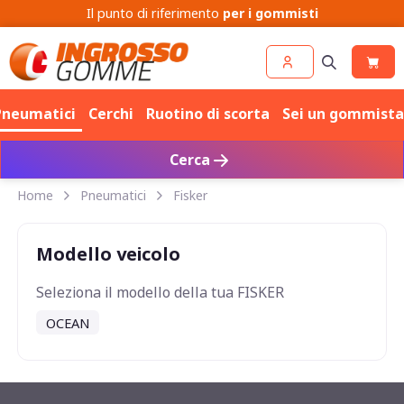
Il punto di riferimento
per i gommisti
Pneumatici
Cerchi
Ruotino di scorta
Sei un gommista
Cerca
Home
Pneumatici
Fisker
Modello veicolo
Seleziona il modello della tua FISKER
OCEAN