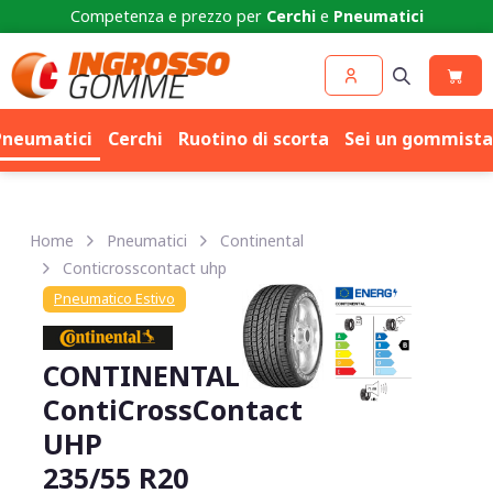
Competenza e prezzo per
Cerchi
e
Pneumatici
Pneumatici
Cerchi
Ruotino di scorta
Sei un gommista
Home
Pneumatici
Continental
Conticrosscontact uhp
Pneumatico Estivo
CONTINENTAL
ContiCrossContact
UHP
235/55 R20